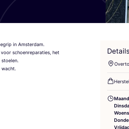
n begrip in Amsterdam.
Detail
voor schoen­re­pa­ra­ties, het
n stoelen.
Over­
 u wacht.
Her­ste
Maand
Dinsd
Woens
Donde
Vrijda