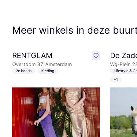
Meer winkels in deze buur
RENTGLAM
De Zad
like
Overtoom 87, Amsterdam
Wg-Plein 2
2e hands
Kleding
Lifestyle & 
+1