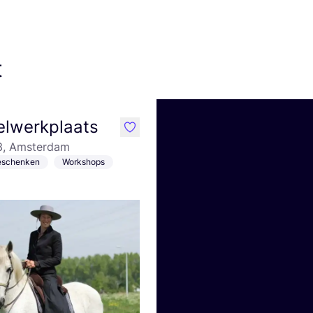
t
elwerkplaats
like
3, Amsterdam
Geschenken
Workshops