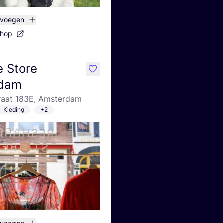
evoegen
shop
 Store
like
dam
traat 183E, Amsterdam
Kleding
+2
evoegen