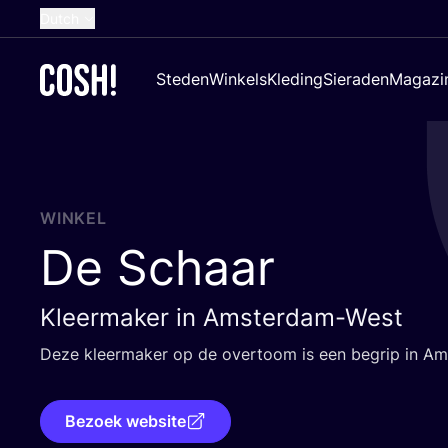
Dutch
English
Steden
Winkels
Kleding
Sieraden
Magazi
French
Spanish
German
Croatian
WINKEL
De Schaar
Kleermaker in Amsterdam-West
Deze kleer­ma­ker op de over­toom is een begrip in A
Bezoek website