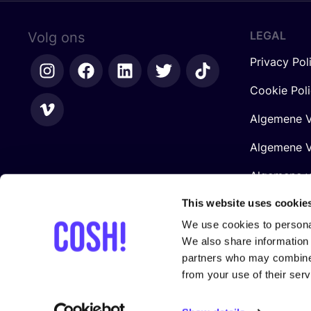
LEGAL
Volg ons
Privacy Pol
Cookie Pol
Algemene V
Algemene V
Algemene 
Retailers
This website uses cookie
We use cookies to personal
We also share information 
partners who may combine i
from your use of their serv
Gesteund door