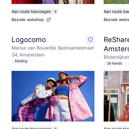
Aan route toevoegen
Aan route to
Bezoek webshop
Bezoek web
Logocomo
ReShare
like
Amster
Marius van Bouwdijk Bastiaansestraat
34, Amsterdam
Bilderdijks
Kleding
2e hands
Aan route toevoegen
Aan route to