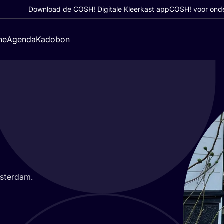
Download de COSH! Digitale Kleerkast app
COSH! voor ond
ne
Agenda
Kadobon
msterdam.