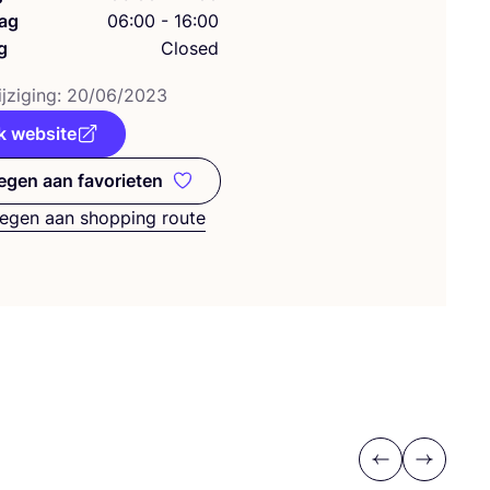
ag
06:00 - 16:00
g
Closed
j­zi­ging:
20
/
06
/
2023
k website
gen aan favorieten
Toevoegen aan favorieten
egen aan shopping route
Previous
Next