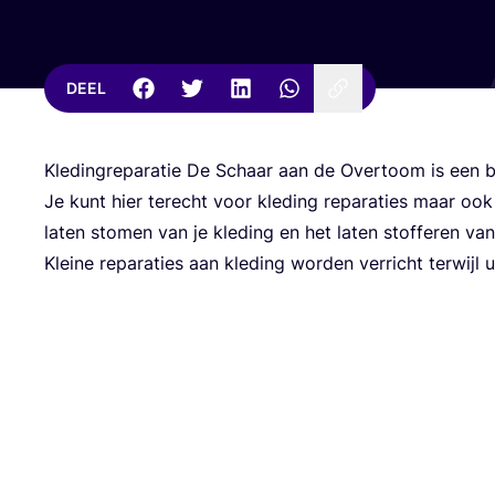
DEEL
Kle­dingre­pa­ra­tie De Schaar aan de Over­toom is ee
Je kunt hier terecht voor kle­ding repa­ra­ties maar ook 
laten sto­men van je kle­ding en het laten stof­fe­ren va
Klei­ne repa­ra­ties aan kle­ding wor­den ver­richt ter­wijl