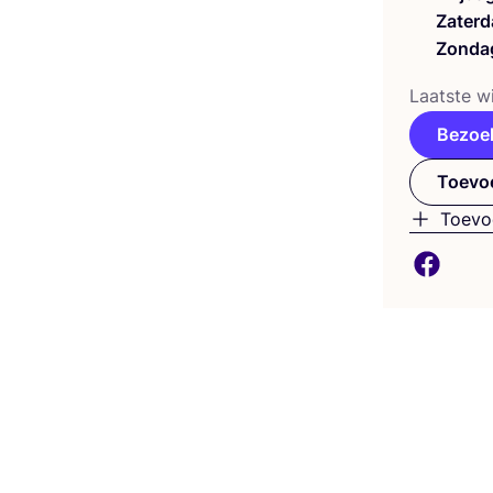
Zaterd
Zonda
Laat­ste wi
Bezoe
Toevoe
Toevo