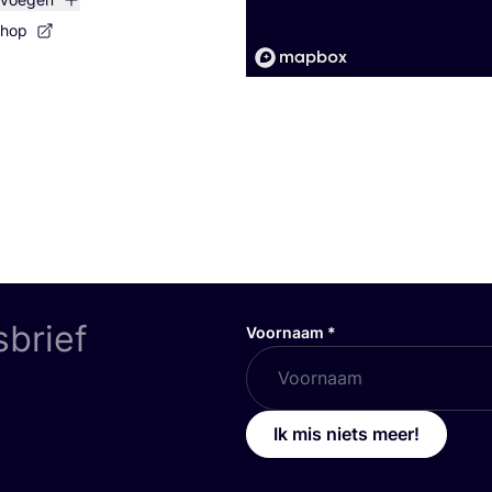
shop
sbrief
Voornaam
*
Ik mis niets meer!