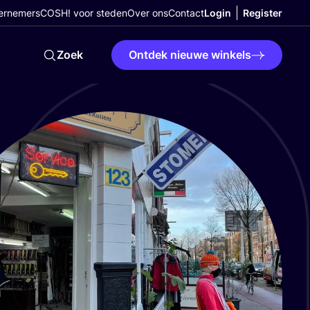
ernemers
COSH! voor steden
Over ons
Contact
Login
Register
Zoek
Ontdek nieuwe winkels