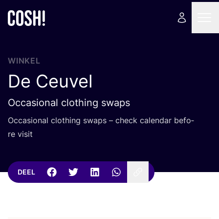
WINKEL
De Ceuvel
Occasional clothing swaps
Occa­si­o­nal clothing swaps – check calen­dar befo­
re visit
DEEL