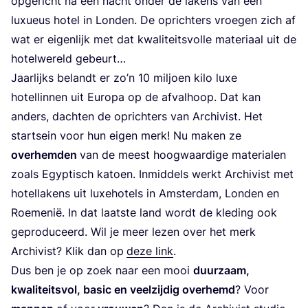
opge­richt na een nacht onder de lakens van een
luxu­eus hotel in Lon­den. De oprich­ters vroe­gen zich af
wat er eigen­lijk met dat kwa­li­teits­vol­le mate­ri­aal uit de
hotel­we­reld gebeurt…
Jaar­lijks belandt er zo’n
10
mil­joen kilo luxe
hotel­lin­nen uit Euro­pa op de afval­hoop. Dat kan
anders, dach­ten de oprich­ters van Archi­vist. Het
start­sein voor hun eigen merk! Nu maken ze
over­hem­den
van de meest hoog­waar­di­ge mate­ri­a­len
zoals Egyp­tisch katoen. Inmid­dels werkt Archi­vist met
hotel­la­kens uit luxe­ho­tels in Amster­dam, Lon­den en
Roe­me­nië. In dat laat­ste land wordt de kle­ding ook
gepro­du­ceerd. Wil je meer lezen over het merk
Archi­vist? Klik dan op
deze link
.
Dus ben je op zoek naar een mooi
duur­zaam,
kwa­li­teits­vol, basic en veel­zij­dig over­hemd
? Voor