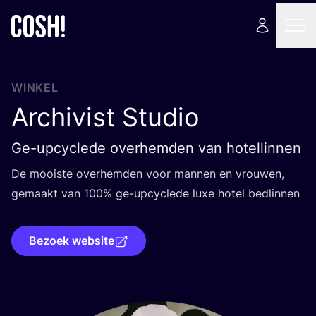
WINKEL
Archivist Studio
Ge-upcyclede overhemden van hotellinnen
De mooi­ste over­hem­den voor man­nen en vrou­wen,
gemaakt van
100
% ge-upcy­cle­de luxe hotel bedlinnen
Bezoek website