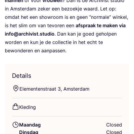
man­nen
of voor
vrou­wen
? Dan is de Archi­vist stu­dio
in Amster­dam zeker een bezoek­je waard. Let op:
omdat het een show­room is en geen
“
nor­ma­le” win­kel,
is het slim om van tevo­ren een
afspraak te maken via
info@archivist.studio
. Dan kan je goed gehol­pen
wor­den en kun je de col­lec­tie in het echt te
bewon­de­ren en aanpassen.
Details
Ele­men­ten­straat
3
, Amsterdam
Kle­ding
Maandag
Closed
Dinsdag
Closed