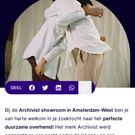
DEEL
Bij de
Archi­vist show­room in Amster­dam-West
ben je
van har­te wel­kom in je zoek­tocht naar het
per­fec­te
duur­za­me over­hemd
! Het merk Archi­vist werd