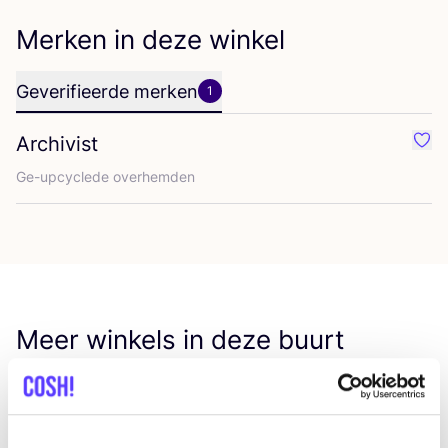
Merken in deze winkel
Geverifieerde merken
1
Archivist
Favo
Ge-upcy­cle­de overhemden
Meer winkels in deze buurt
BYBROWN
like
Ferdinand Huyckstraat 40, Amsterdam