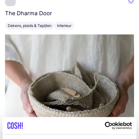
Favo
The Dharma Door
C
Dekens, plaids & Tapijten
Interieur
K