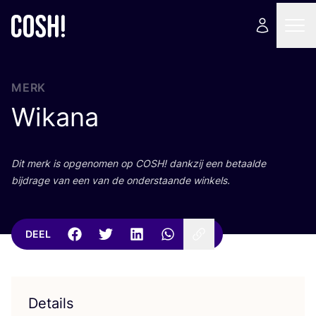
MERK
Wikana
Dit merk is opge­no­men op
COSH
! dank­zij een betaal­de
bij­dra­ge van een van de onder­staan­de winkels.
DEEL
Details