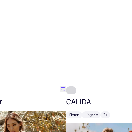
m}
Favoriete {naam}
r
CALIDA
Kleren
Lingerie
2+