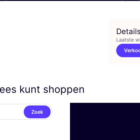
Detail
Laatste w
Verko
hees kunt shoppen
Zoek