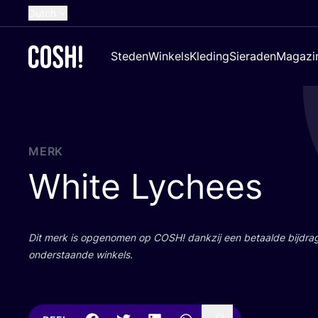
Dutch
English
Steden
Winkels
Kleding
Sieraden
Magazi
French
Spanish
German
Croatian
MERK
White Lychees
Dit merk is opge­no­men op
COSH
! dank­zij een betaal­de bij­dr
onder­staan­de winkels.