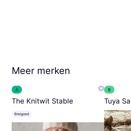
Meer merken
A
B
Favoriete {naa
The Knitwit Stable
Tuya Sa
Breigoed