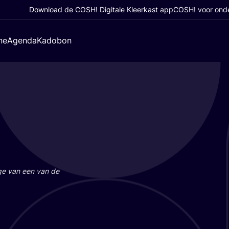
Download de COSH! Digitale Kleerkast app
COSH! voor ond
ne
Agenda
Kadobon
a­ge van een van de