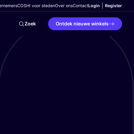
ernemers
COSH! voor steden
Over ons
Contact
Login
Register
Zoek
Ontdek nieuwe winkels