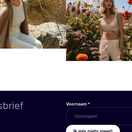
sbrief
Voornaam
*
Ik mis niets meer!