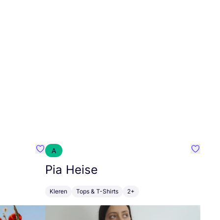
A
Favoriete {naam}
Favorie
Pia Heise
Kleren
Tops & T-Shirts
2+