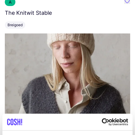
A
Favo
The Knitwit Stable
T
Breigoed