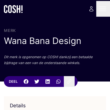
MERK
Wana Bana Design
Dit merk is opge­no­men op
COSH
! dank­zij een betaal­de
bij­dra­ge van een van de onder­staan­de winkels.
DEEL
Details