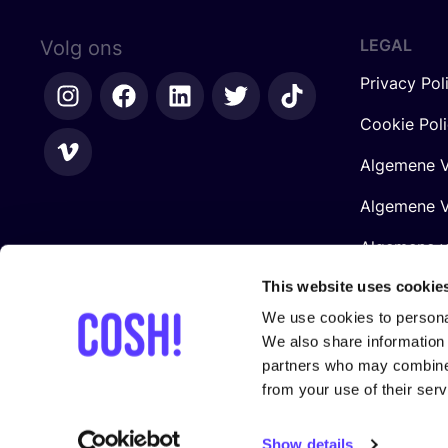
LEGAL
Volg ons
Privacy Pol
Cookie Pol
Algemene V
Algemene V
Algemene 
Retailers
This website uses cookie
We use cookies to personal
We also share information 
partners who may combine i
from your use of their serv
Gesteund door
Show details