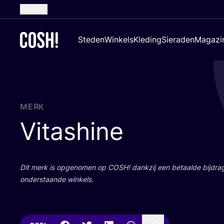
Dutch
English
Steden
Winkels
Kleding
Sieraden
Magazi
French
Spanish
German
Croatian
MERK
Vitashine
Dit merk is opge­no­men op
COSH
! dank­zij een betaal­de bij­dr
onder­staan­de winkels.