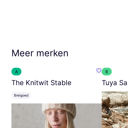
Meer merken
A
B
Favoriete {naa
The Knitwit Stable
Tuya Sa
Breigoed