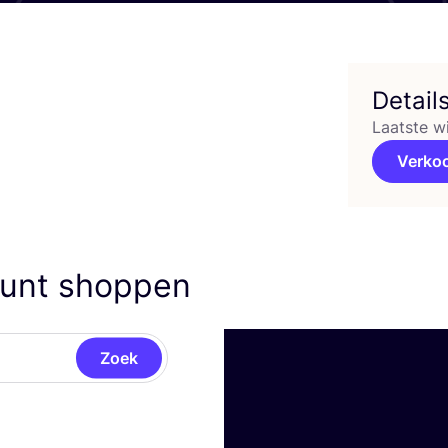
Detail
Laatste w
Verko
kunt shoppen
Zoek