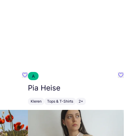
A
Favoriete {naam}
Favorie
Pia Heise
Kleren
Tops & T-Shirts
2+