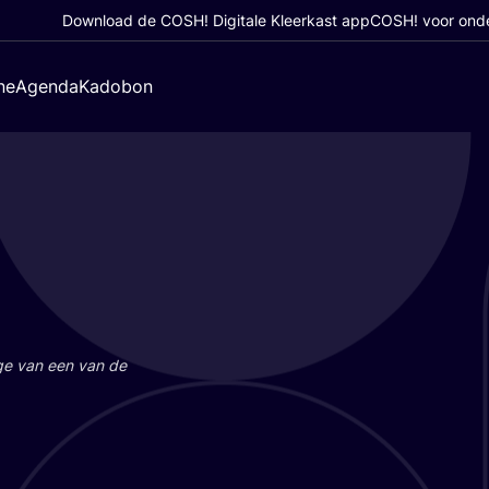
Download de COSH! Digitale Kleerkast app
COSH! voor ond
ne
Agenda
Kadobon
a­ge van een van de