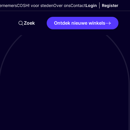
ernemers
COSH! voor steden
Over ons
Contact
Login
Register
Zoek
Ontdek nieuwe winkels