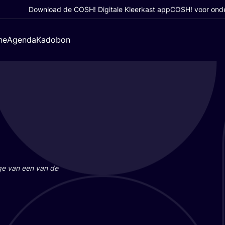
Download de COSH! Digitale Kleerkast app
COSH! voor ond
ne
Agenda
Kadobon
a­ge van een van de