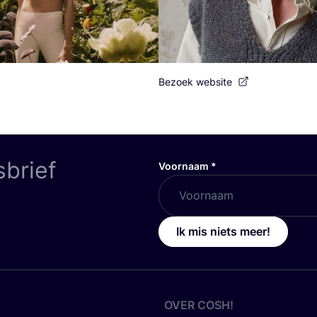
Bezoek website
sbrief
Voornaam
*
Ik mis niets meer!
OVER
COSH
!