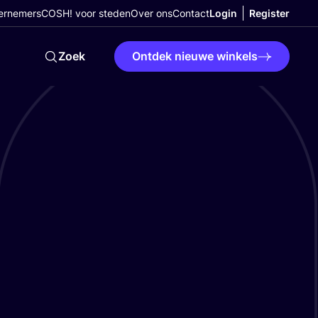
ernemers
COSH! voor steden
Over ons
Contact
Login
Register
Zoek
Ontdek nieuwe winkels