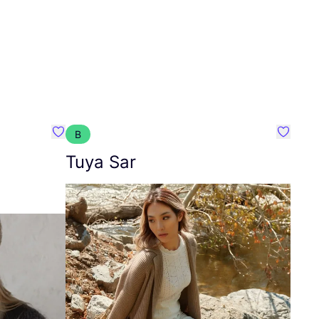
B
Favoriete {naam}
Favorie
Tuya Sar