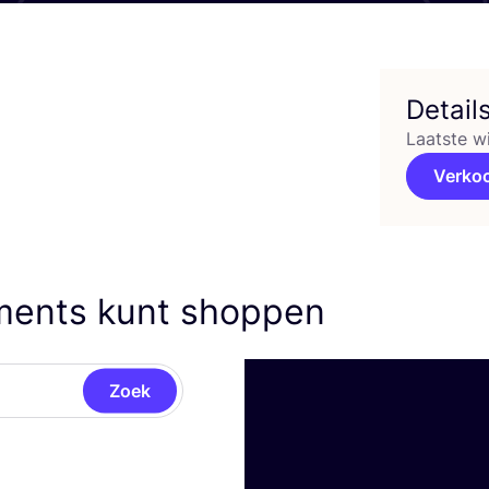
Detail
Laatste w
Verko
ements kunt shoppen
Zoek