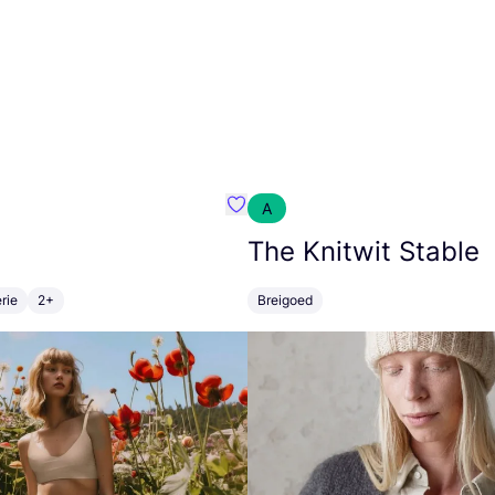
A
m}
Favoriete {naam}
The Knitwit Stable
rie
2+
Breigoed