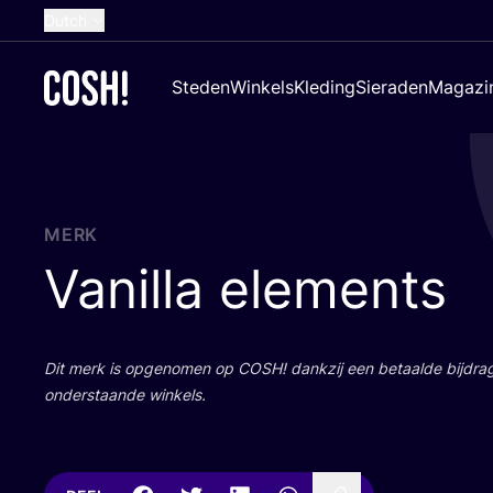
Dutch
English
Steden
Winkels
Kleding
Sieraden
Magazi
French
Spanish
German
Croatian
MERK
Vanilla elements
Dit merk is opge­no­men op
COSH
! dank­zij een betaal­de bij­dr
onder­staan­de winkels.