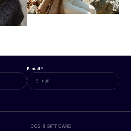
E-mail
*
COSH! GIFT CARD