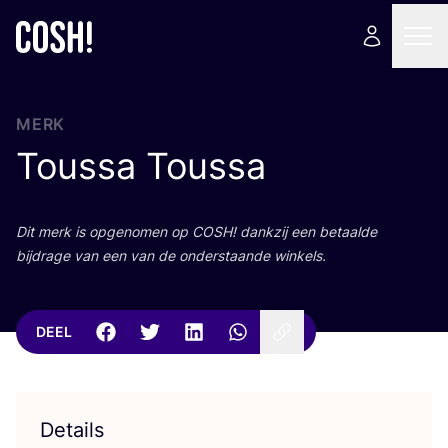
MERK
Toussa Toussa
Dit merk is opge­no­men op
COSH
! dank­zij een betaal­de
bij­dra­ge van een van de onder­staan­de winkels.
DEEL
Details