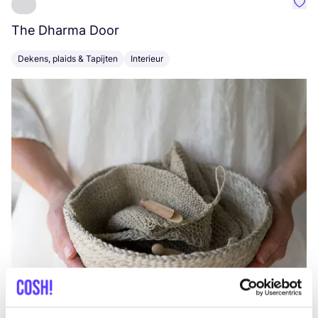
Favo
The Dharma Door
C
Dekens, plaids & Tapijten
Interieur
K