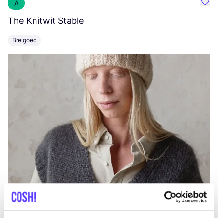
A
Favo
The Knitwit Stable
T
Breigoed