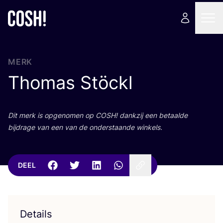
MERK
Thomas Stöckl
Dit merk is opge­no­men op
COSH
! dank­zij een betaal­de
bij­dra­ge van een van de onder­staan­de winkels.
DEEL
Details