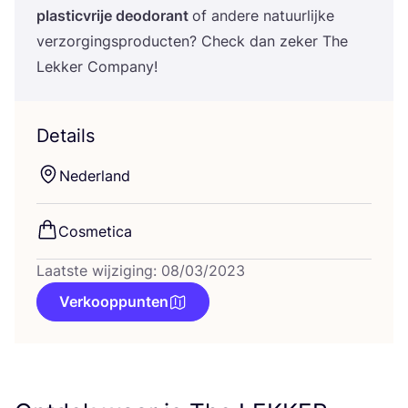
plas­tic­vrije deo­do­rant
of ande­re natuur­lij­ke
ver­zor­gings­pro­duc­ten? Check dan zeker The
Lek­ker Company!
Details
Neder­land
Cos­me­ti­ca
Laatste wijziging: 08/03/2023
Verkooppunten