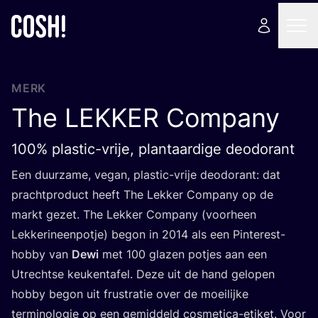
MERK
The
LEKKER
Company
100% plastic-vrije, plantaardige deodorant
Een duur­za­me, vegan, plas­tic-vrije deo­do­rant: dat
pracht­pro­duct heeft The Lek­ker Com­pa­ny op de
markt gezet. The Lek­ker Com­pa­ny (voor­heen
Lek­ke­ri­n­een­pot­je) begon in
2014
als een Pin­te­rest-
hob­by van
Dewi
met
100
gla­zen pot­jes aan een
Utrecht­se keu­ken­ta­fel. Deze uit de hand gelo­pen
hob­by begon uit frus­tra­tie over de moei­lij­ke
ter­mi­no­lo­gie op een gemid­deld cos­me­ti­ca-eti­ket. Voor