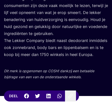
con­su­men­ten zijn deze vaak moei­lijk te lezen, ter­wijl je
lijf veel opneemt van wat je erop smeert. De lek­ker
bena­de­ring van huid­ver­zor­ging is een­vou­dig. Houd je
huid gezond en geluk­kig door natuur­lij­ke en voe­den­de
ingre­di­ën­ten te gebruiken.
The Lek­ker Com­pa­ny biedt naast deo­do­rant inmid­dels
ook zon­ne­brand, body bars en lip­pen­bal­sem en is te
koop bij meer dan
1750
win­kels in heel Europa.
Dit merk is opge­no­men op
COSH
! dank­zij een betaal­de
bij­dra­ge van een van de onder­staan­de winkels.
DEEL