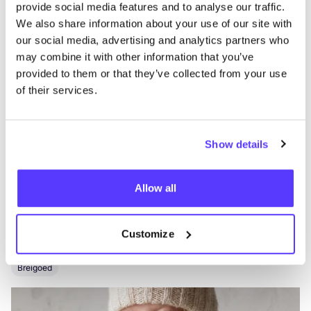
provide social media features and to analyse our traffic.
List
Map
We also share information about your use of our site with
our social media, advertising and analytics partners who
may combine it with other information that you’ve
provided to them or that they’ve collected from your use
of their services.
Show details
Meer merken
Allow all
A
Favo
Customize
The Knitwit Stable
T
Breigoed