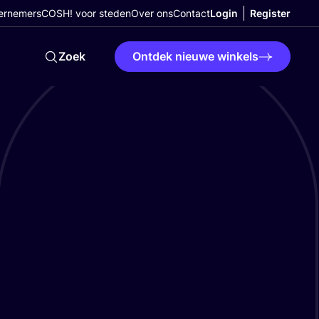
ernemers
COSH! voor steden
Over ons
Contact
Login
Register
Zoek
Ontdek nieuwe winkels