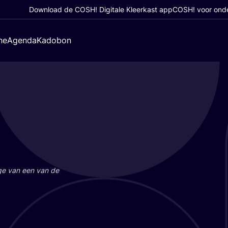
Download de COSH! Digitale Kleerkast app
COSH! voor ond
ne
Agenda
Kadobon
a­ge van een van de