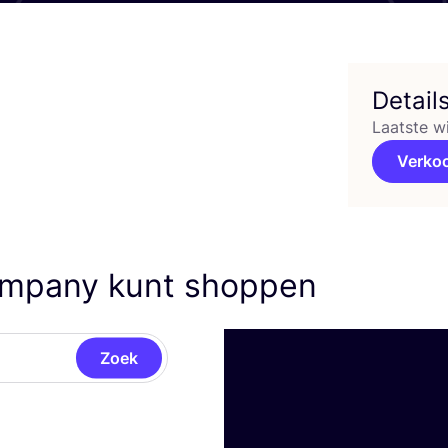
Detail
Laatste w
Verko
ompany kunt shoppen
Zoek