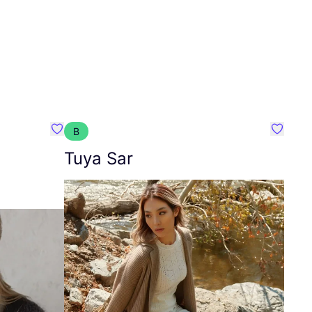
B
Favoriete {naam}
Favorie
Tuya Sar