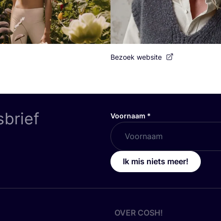
Bezoek website
sbrief
Voornaam
*
Ik mis niets meer!
OVER
COSH
!