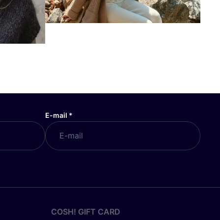
E-mail
*
COSH! GIFT CARD