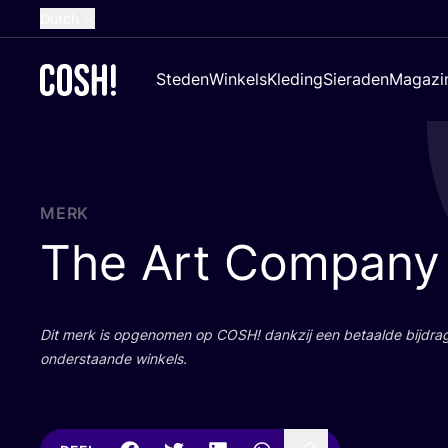
Dutch
English
Steden
Winkels
Kleding
Sieraden
Magazi
French
Spanish
German
Croatian
MERK
The Art Company
Dit merk is opge­no­men op
COSH
! dank­zij een betaal­de bij­dr
onder­staan­de winkels.