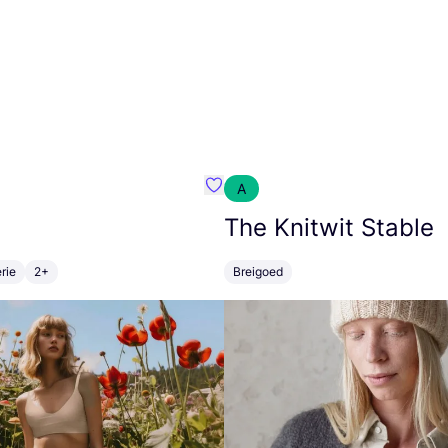
A
m}
Favoriete {naam}
The Knitwit Stable
rie
2+
Breigoed