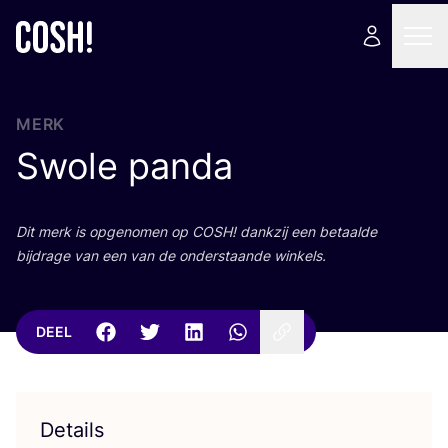
MERK
Swole panda
Dit merk is opge­no­men op
COSH
! dank­zij een betaal­de
bij­dra­ge van een van de onder­staan­de winkels.
DEEL
Details