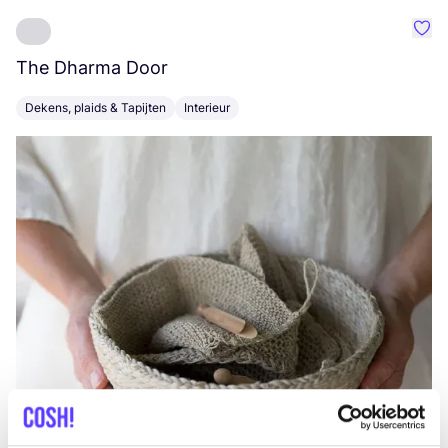
Favo
The Dharma Door
C
Dekens, plaids & Tapijten
Interieur
K