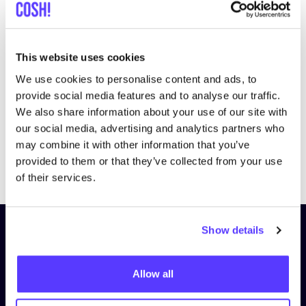
This website uses cookies
We use cookies to personalise content and ads, to
provide social media features and to analyse our traffic.
We also share information about your use of our site with
our social media, advertising and analytics partners who
may combine it with other information that you’ve
Previous
Next
provided to them or that they’ve collected from your use
of their services.
Show details
Schrijf je in op onze nieuwsbrief
en blijf op de hoogte!
Allow all
Voornaam
*