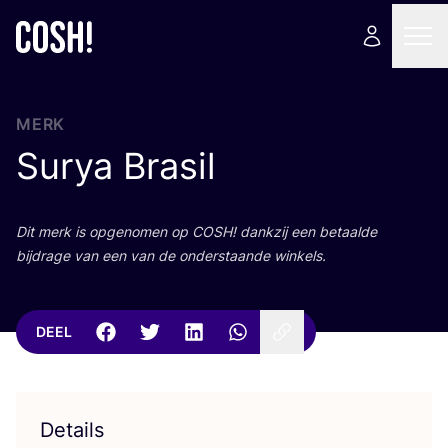
MERK
Surya Brasil
Dit merk is opge­no­men op
COSH
! dank­zij een betaal­de
bij­dra­ge van een van de onder­staan­de winkels.
DEEL
Details