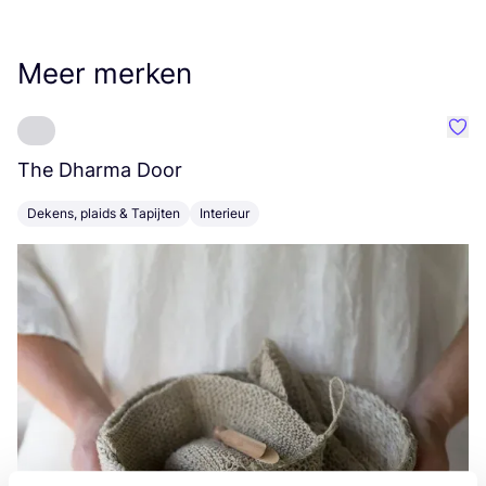
Meer merken
Favo
The Dharma Door
C
Dekens, plaids & Tapijten
Interieur
K