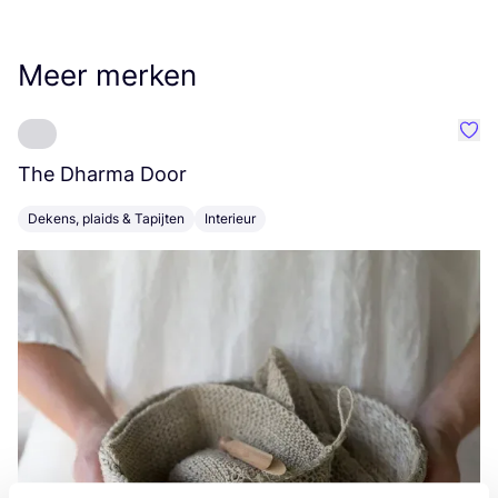
Meer merken
Favo
The Dharma Door
C
Dekens, plaids & Tapijten
Interieur
K