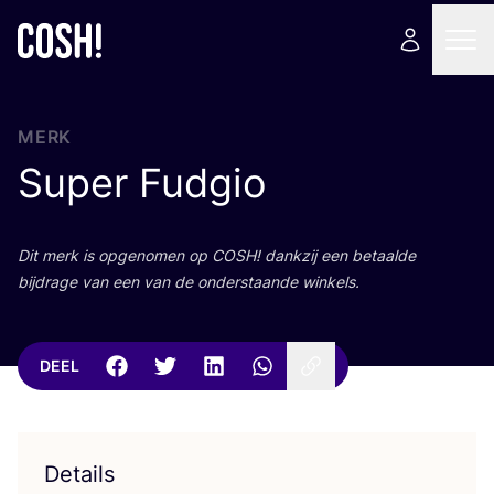
MERK
Super Fudgio
Dit merk is opge­no­men op
COSH
! dank­zij een betaal­de
bij­dra­ge van een van de onder­staan­de winkels.
DEEL
Details