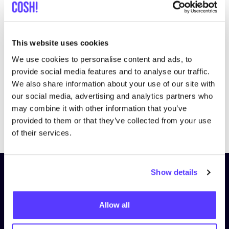
This website uses cookies
We use cookies to personalise content and ads, to
provide social media features and to analyse our traffic.
We also share information about your use of our site with
our social media, advertising and analytics partners who
may combine it with other information that you’ve
Previous
Next
provided to them or that they’ve collected from your use
of their services.
Show details
Schrijf je in op onze nieuwsbrief
en blijf op de hoogte!
Allow all
Voornaam
*