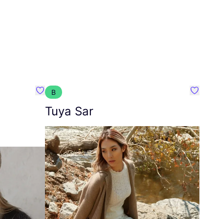
B
Favoriete {naam}
Favorie
Tuya Sar