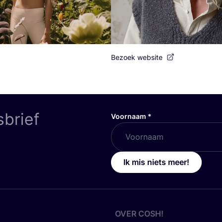
Bezoek website
sbrief
Voornaam
*
Ik mis niets meer!
OVER
COSH
!