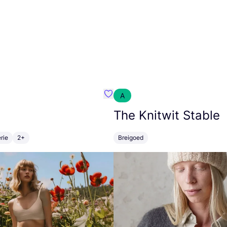
A
m}
Favoriete {naam}
The Knitwit Stable
rie
2+
Breigoed