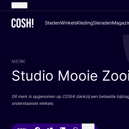
Dutch
English
Steden
Winkels
Kleding
Sieraden
Magazi
French
Spanish
German
Croatian
MERK
Studio Mooie Zoo
Dit merk is opge­no­men op
COSH
! dank­zij een betaal­de bij­dr
onder­staan­de winkels.