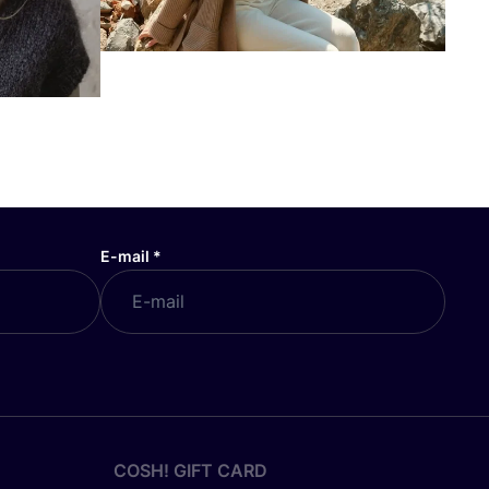
E-mail
*
COSH! GIFT CARD