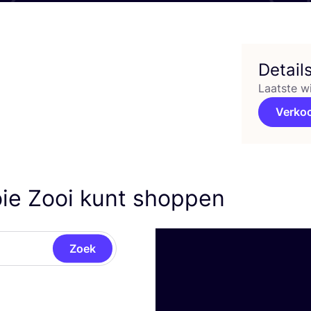
Detail
Laatste w
Verko
ie Zooi kunt shoppen
Zoek