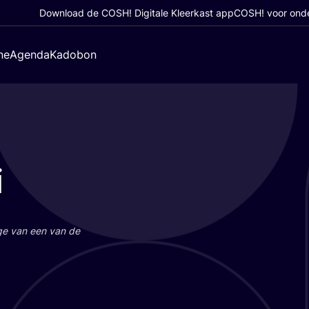
Download de COSH! Digitale Kleerkast app
COSH! voor ond
ne
Agenda
Kadobon
i
a­ge van een van de