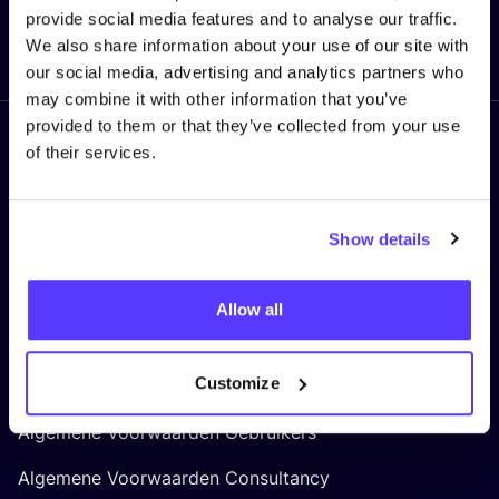
provide social media features and to analyse our traffic.
Ik mis niets meer!
We also share information about your use of our site with
our social media, advertising and analytics partners who
may combine it with other information that you’ve
provided to them or that they’ve collected from your use
of their services.
Volg ons
Show details
LEGAL
Allow all
Privacy Policy
Customize
Cookie Policy
Algemene Voorwaarden Gebruikers
Algemene Voorwaarden Consultancy