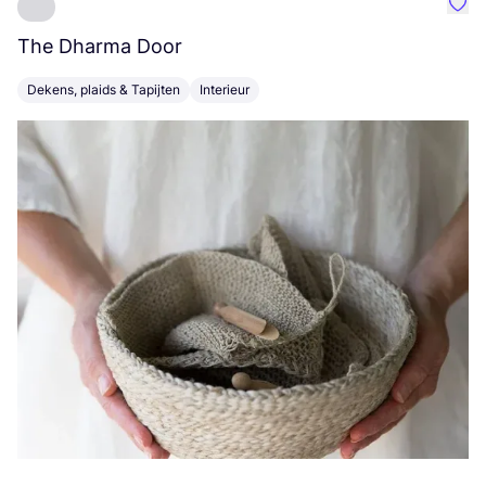
Favo
The Dharma Door
C
Dekens, plaids & Tapijten
Interieur
K