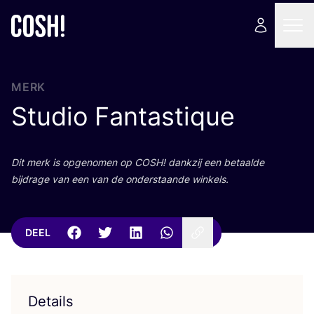
MERK
Studio Fantastique
Dit merk is opge­no­men op
COSH
! dank­zij een betaal­de
bij­dra­ge van een van de onder­staan­de winkels.
DEEL
Details