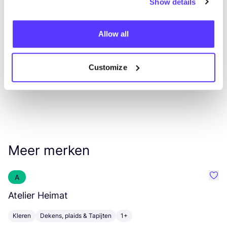
Show details
List
Map
Allow all
Customize
Meer merken
A
Favo
Atelier Heimat
T
Kleren
Dekens, plaids & Tapijten
1+
D