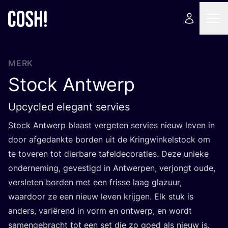
MERK
Stock Antwerp
Upcycled elegant servies
Stock Ant­werp blaast ver­ge­ten ser­vies nieuw leven in
door afge­dank­te bor­den uit de Kring­win­kel­s­tock om
te tove­ren tot dier­ba­re tafelde­co­ra­ties. Deze unie­ke
onder­ne­ming, geves­tigd in Ant­wer­pen, ver­jongt oude,
ver­sle­ten bor­den met een fris­se laag gla­zuur,
waar­door ze een nieuw leven krij­gen. Elk stuk is
anders, vari­ë­rend in vorm en ont­werp, en wordt
samen­ge­bracht tot een set die zo goed als nieuw is.