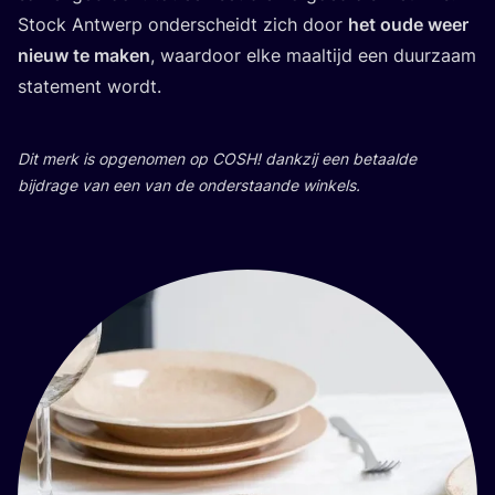
Stock Ant­werp onder­scheidt zich door
het oude weer
nieuw te maken
, waar­door elke maal­tijd een duur­zaam
sta­te­ment wordt.
Dit merk is opge­no­men op
COSH
! dank­zij een betaal­de
bij­dra­ge van een van de onder­staan­de winkels.