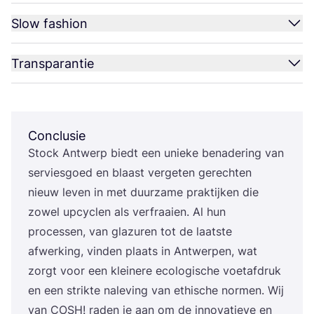
Slow fashion
Transparantie
Conclusie
Stock Ant­werp biedt een unie­ke bena­de­ring van
ser­vies­goed en blaast ver­ge­ten gerech­ten
nieuw leven in met duur­za­me prak­tij­ken die
zowel upcy­clen als ver­fraai­en. Al hun
pro­ces­sen, van gla­zu­ren tot de laat­ste
afwer­king, vin­den plaats in Ant­wer­pen, wat
zorgt voor een klei­ne­re eco­lo­gi­sche voet­af­druk
en een strik­te nale­ving van ethi­sche nor­men. Wij
van
COSH
! raden je aan om de inno­va­tie­ve en