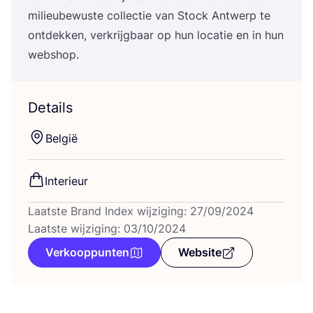
mili­eu­be­wus­te col­lec­tie van Stock Ant­werp te
ont­dek­ken, ver­krijg­baar op hun loca­tie en in hun
webshop.
Details
Bel­gië
Inte­ri­eur
Laatste Brand Index wijziging: 27/09/2024
Laatste wijziging: 03/10/2024
Verkooppunten
Website