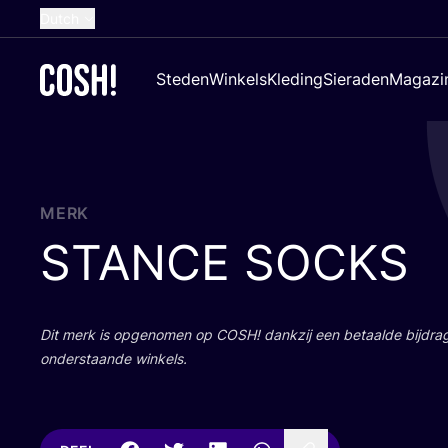
Dutch
English
Steden
Winkels
Kleding
Sieraden
Magazi
French
Spanish
German
Croatian
MERK
STANCE
SOCKS
Dit merk is opge­no­men op
COSH
! dank­zij een betaal­de bij­dr
onder­staan­de winkels.