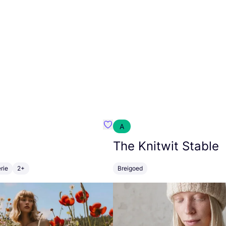
A
m}
Favoriete {naam}
The Knitwit Stable
rie
2+
Breigoed