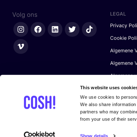
LEGAL
Volg ons
Privacy Pol
Cookie Pol
Algemene V
Algemene V
Algemene 
Retailers
This website uses cookie
We use cookies to personal
We also share information 
partners who may combine i
from your use of their serv
Gesteund door
Show details