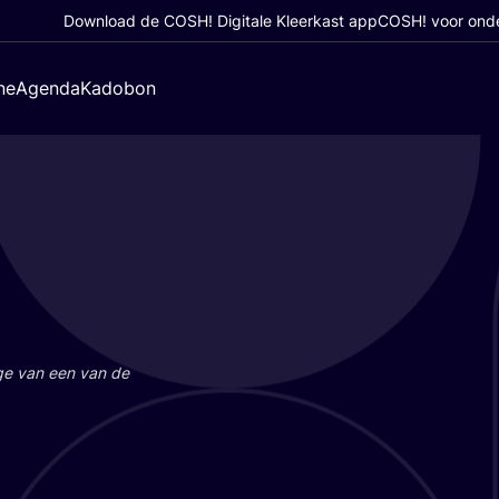
Download de COSH! Digitale Kleerkast app
COSH! voor ond
ne
Agenda
Kadobon
a­ge van een van de