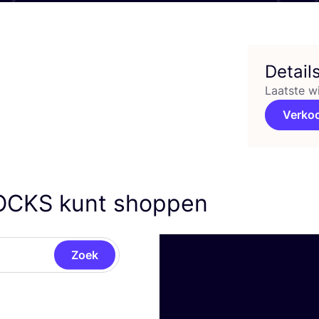
Detail
Laatste w
Verko
OCKS
kunt shoppen
Zoek