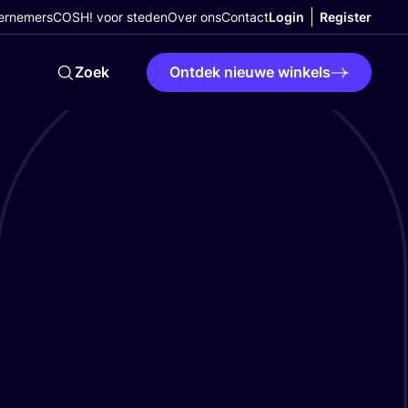
ernemers
COSH! voor steden
Over ons
Contact
Login
Register
Zoek
Ontdek nieuwe winkels