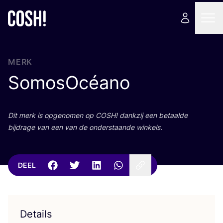
MERK
SomosOcéano
Dit merk is opge­no­men op
COSH
! dank­zij een betaal­de
bij­dra­ge van een van de onder­staan­de winkels.
DEEL
Details