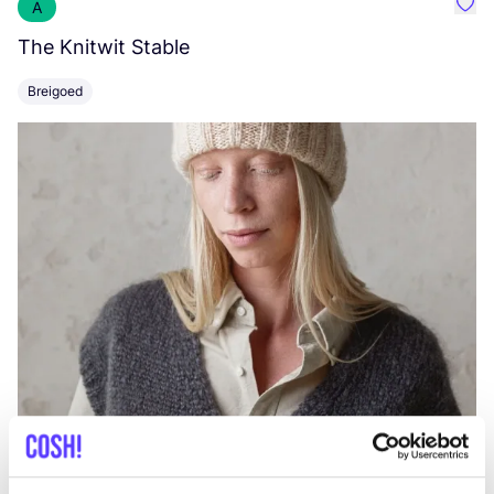
A
Favo
The Knitwit Stable
T
Breigoed