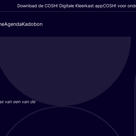
Download de COSH! Digitale Kleerkast app
COSH! voor ond
ne
Agenda
Kadobon
a­ge van een van de