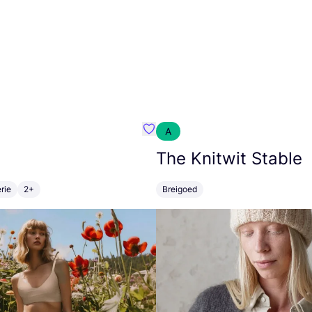
A
m}
Favoriete {naam}
The Knitwit Stable
rie
2+
Breigoed