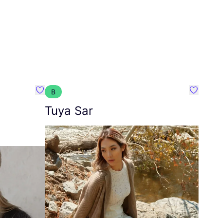
B
Favoriete {naam}
Favorie
Tuya Sar