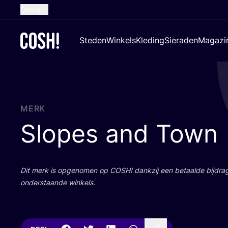
Dutch
English
Steden
Winkels
Kleding
Sieraden
Magazi
French
Spanish
German
Croatian
MERK
Slopes and Town
Dit merk is opge­no­men op
COSH
! dank­zij een betaal­de bij­dr
onder­staan­de winkels.