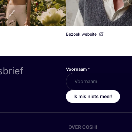
Bezoek website
sbrief
Voornaam
*
Ik mis niets meer!
OVER
COSH
!