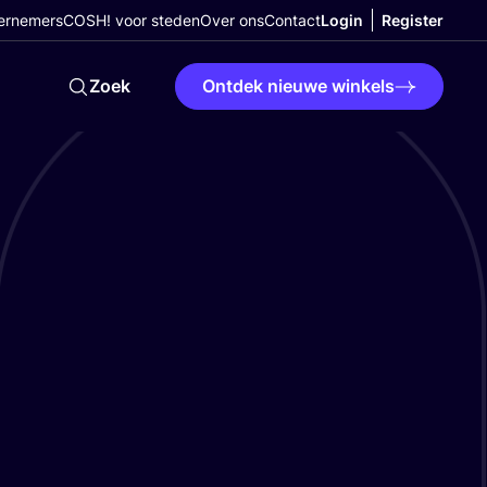
ernemers
COSH! voor steden
Over ons
Contact
Login
Register
Zoek
Ontdek nieuwe winkels