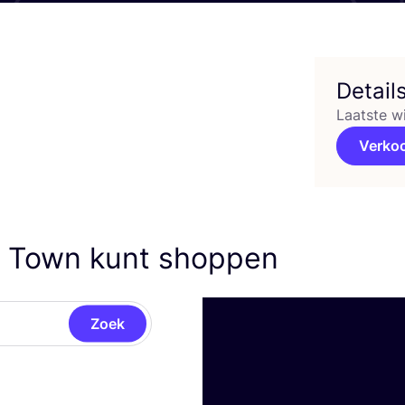
Detail
Laatste w
Verko
d Town kunt shoppen
Zoek