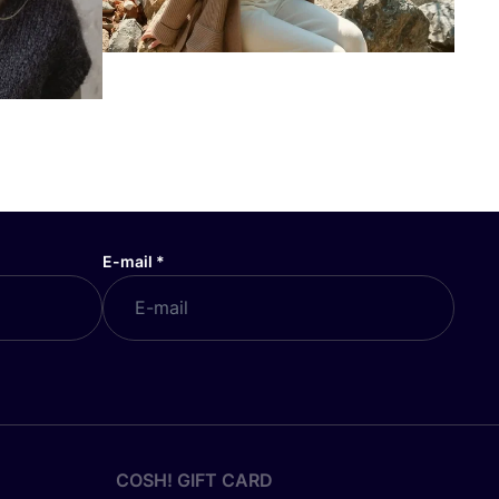
E-mail
*
COSH! GIFT CARD