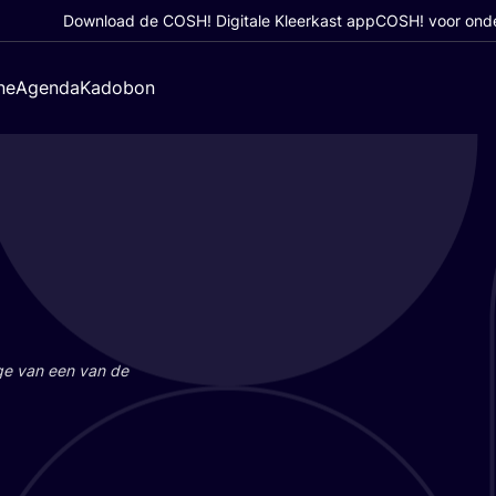
Download de COSH! Digitale Kleerkast app
COSH! voor ond
ne
Agenda
Kadobon
a­ge van een van de