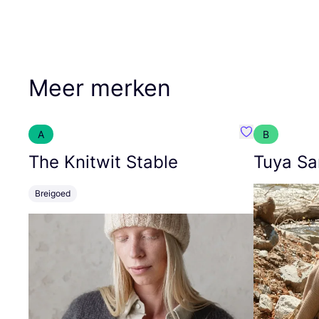
Meer merken
A
B
Favoriete {naa
The Knitwit Stable
Tuya Sa
Breigoed