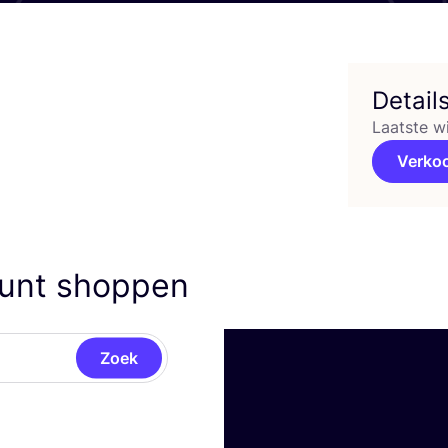
Detail
Laatste w
Verko
kunt shoppen
Zoek