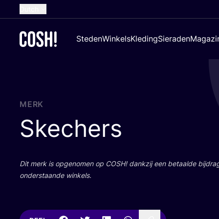
Dutch
English
Steden
Winkels
Kleding
Sieraden
Magazi
French
Spanish
German
Croatian
MERK
Skechers
Dit merk is opge­no­men op
COSH
! dank­zij een betaal­de bij­dr
onder­staan­de winkels.