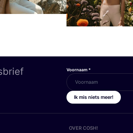
sbrief
Voornaam
*
Ik mis niets meer!
OVER
COSH
!