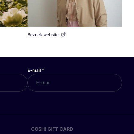
Bezoek website
E-mail
*
COSH! GIFT CARD