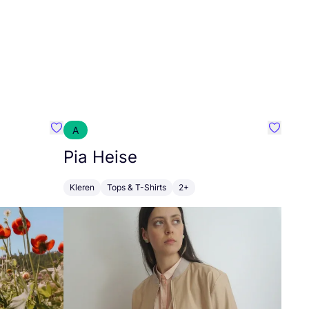
A
Favoriete {naam}
Favorie
Pia Heise
Kleren
Tops & T-Shirts
2+