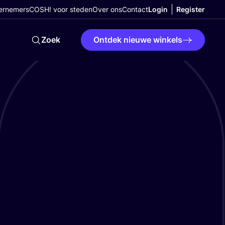
ernemers
COSH! voor steden
Over ons
Contact
Login
Register
Zoek
Ontdek nieuwe winkels