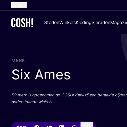
Dutch
English
Steden
Winkels
Kleding
Sieraden
Magazi
French
Spanish
German
Croatian
MERK
Six Ames
Dit merk is opge­no­men op
COSH
! dank­zij een betaal­de bij­dr
onder­staan­de winkels.