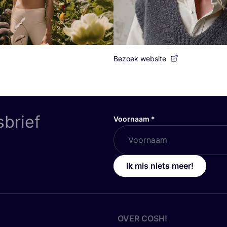
Bezoek website
sbrief
Voornaam
*
Ik mis niets meer!
OVER
COSH
!