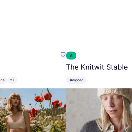
A
m}
Favoriete {naam}
The Knitwit Stable
rie
2+
Breigoed