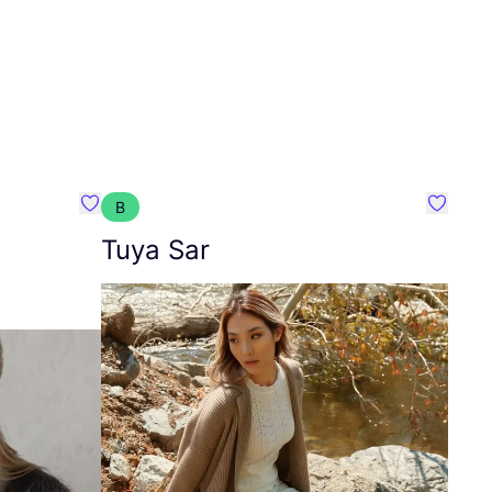
B
Favoriete {naam}
Favorie
Tuya Sar