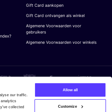
Gift Card aankopen
Gift Card ontvangen als winkel
Algemene Voorwaarden voor
gebruikers
Index?
Algemene Voorwaarden voor winkels
Allow all
yse our traffic.
 analytics
Customize
y’ve collected