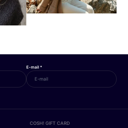
E-mail
*
COSH! GIFT CARD