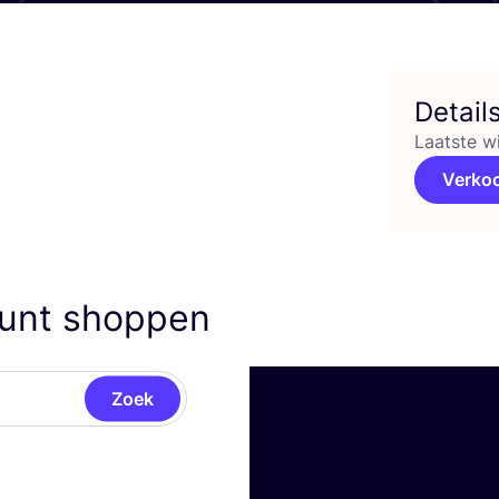
Detail
Laatste w
Verko
kunt shoppen
Zoek