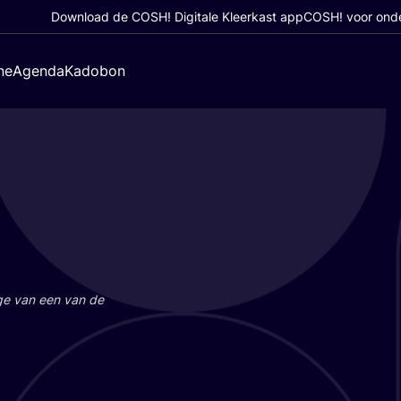
Download de COSH! Digitale Kleerkast app
COSH! voor ond
ne
Agenda
Kadobon
a­ge van een van de