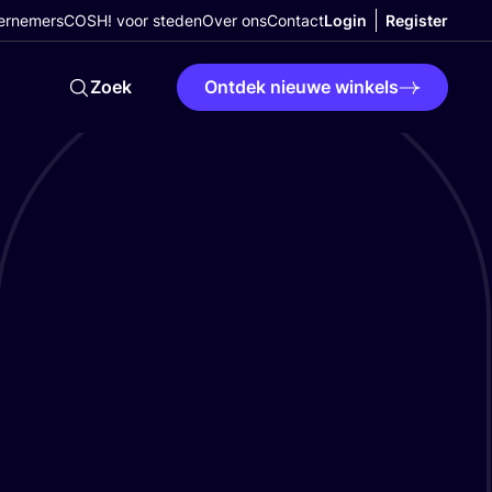
ernemers
COSH! voor steden
Over ons
Contact
Login
Register
Zoek
Ontdek nieuwe winkels