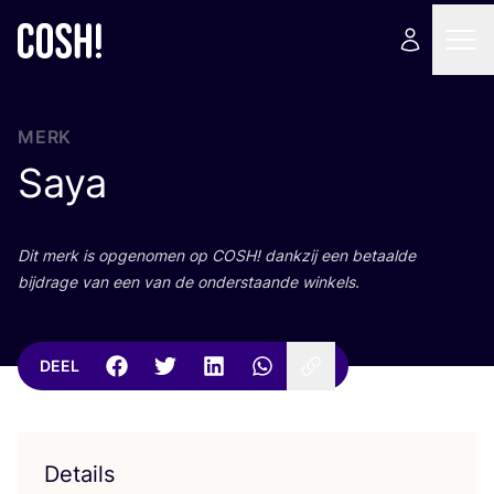
MERK
Saya
Dit merk is opge­no­men op
COSH
! dank­zij een betaal­de
bij­dra­ge van een van de onder­staan­de winkels.
DEEL
Details