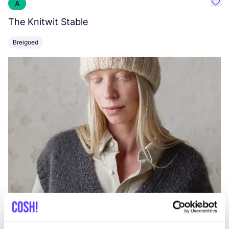
A
Favo
The Knitwit Stable
T
Breigoed