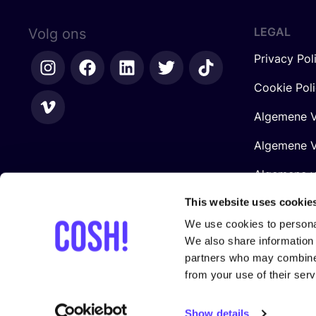
LEGAL
Volg ons
Privacy Pol
Cookie Pol
Algemene V
Algemene V
Algemene 
Retailers
This website uses cookie
We use cookies to personal
We also share information 
partners who may combine i
from your use of their serv
Gesteund door
Show details