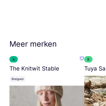
Meer merken
A
B
Favoriete {naa
The Knitwit Stable
Tuya Sa
Breigoed