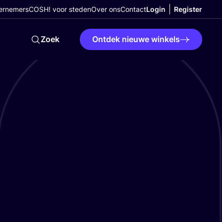
ernemers
COSH! voor steden
Over ons
Contact
Login
Register
Zoek
Ontdek nieuwe winkels