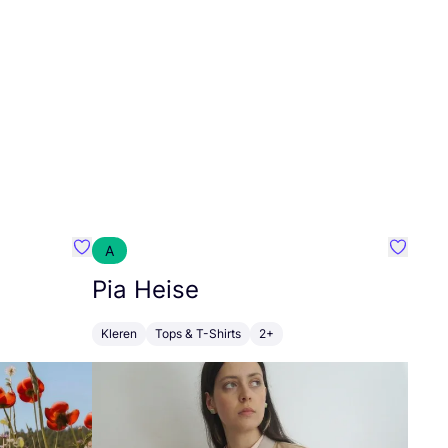
A
Favoriete {naam}
Favorie
Pia Heise
Kleren
Tops & T-Shirts
2+