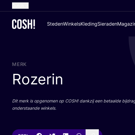
Dutch
English
Steden
Winkels
Kleding
Sieraden
Magazi
French
Spanish
German
Croatian
MERK
Rozerin
Dit merk is opge­no­men op
COSH
! dank­zij een betaal­de bij­dr
onder­staan­de winkels.