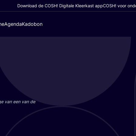
Download de COSH! Digitale Kleerkast app
COSH! voor ond
ne
Agenda
Kadobon
a­ge van een van de