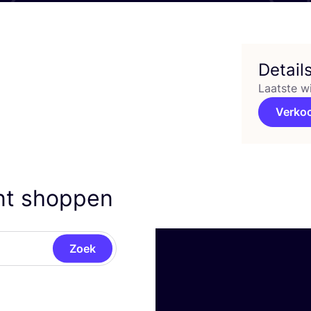
Detail
Laatste w
Verko
nt shoppen
Zoek