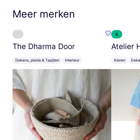
Meer merken
A
Favoriete {naa
The Dharma Door
Atelier
Dekens, plaids & Tapijten
Interieur
Kleren
Deken