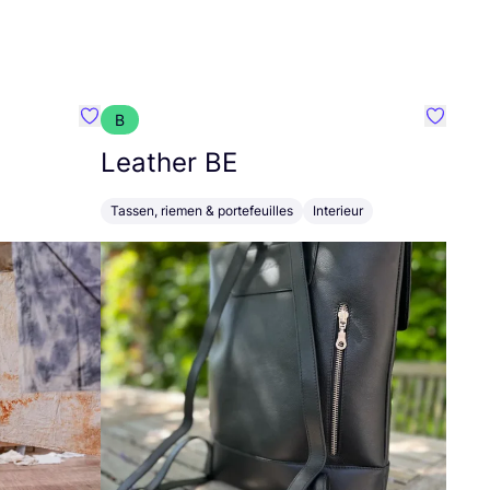
B
Favoriete {naam}
Favorie
Leather
BE
Tassen, riemen & portefeuilles
Interieur