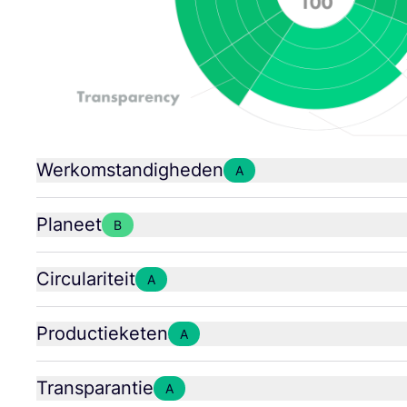
Werkomstandigheden
A
Planeet
B
Circulariteit
A
Productieketen
A
Transparantie
A