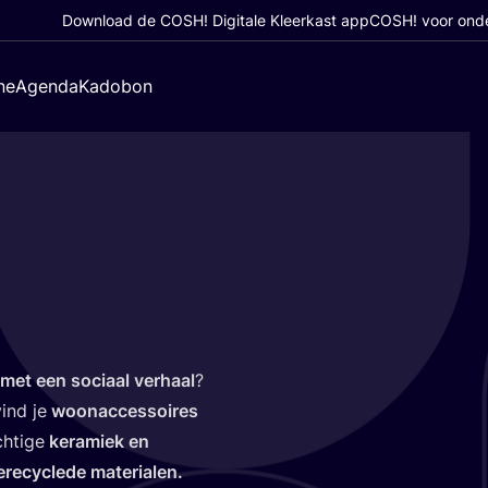
Download de COSH! Digitale Kleerkast app
COSH! voor ond
ne
Agenda
Kadobon
et een soci­aal ver­haal
?
ind je
woon­ac­ces­soi­res
­ti­ge
kera­miek en
re­cy­cle­de materialen.