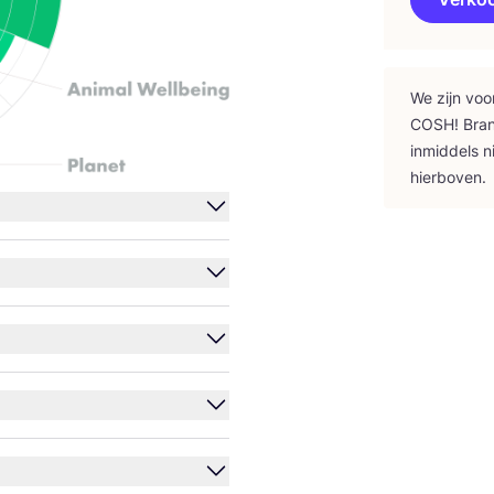
We zijn voo
COSH
! Bra
inmid­dels n
hierboven.