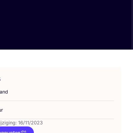
s
land
ur
jziging: 16/11/2023
oppunten