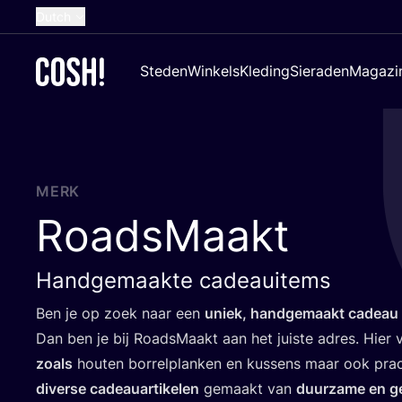
Dutch
English
Steden
Winkels
Kleding
Sieraden
Magazi
French
Spanish
German
Croatian
MERK
RoadsMaakt
Handgemaakte cadeauitems
Ben je op zoek naar een
uniek, hand­ge­maakt cadeau m
Dan ben je bij Roads­Maakt aan het juis­te adres. Hier v
zoals
hou­ten bor­rel­plan­ken en kus­sens maar ook prach
diver­se cadeau­ar­ti­ke­len
gemaakt van
duur­za­me en ge