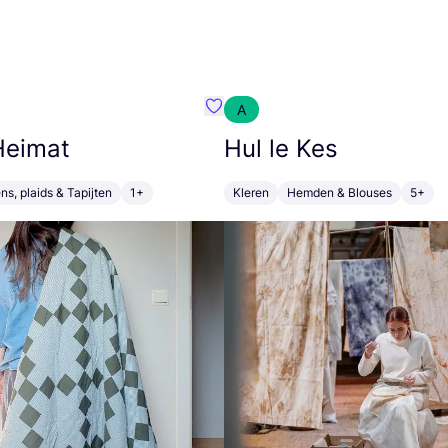
A
m}
Favoriete {naam}
 Heimat
Hul le Kes
s, plaids & Tapijten
1+
Kleren
Hemden & Blouses
5+