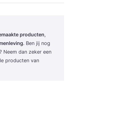
e­maak­te pro­duc­ten
,
men­le­ving
. Ben jij nog
l? Neem dan zeker een
 de pro­duc­ten van