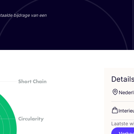
aal­de bij­dra­ge van een
Detail
Neder­
Inte­ri­e
Laatste wi
Verko