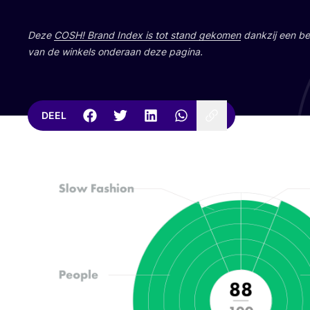
Deze
COSH
! Brand Index is tot stand geko­men
dank­zij een bet
van de win­kels onder­aan deze pagina.
DEEL