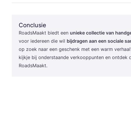
Conclusie
Roads­Maakt biedt een
unie­ke col­lec­tie van hand­g
voor ieder­een die wil
bij­dra­gen aan een soci­a­le sa
op zoek naar een geschenk met een warm ver­haa
kijk­je bij onder­staan­de ver­koop­pun­ten en ont­dek
RoadsMaakt.