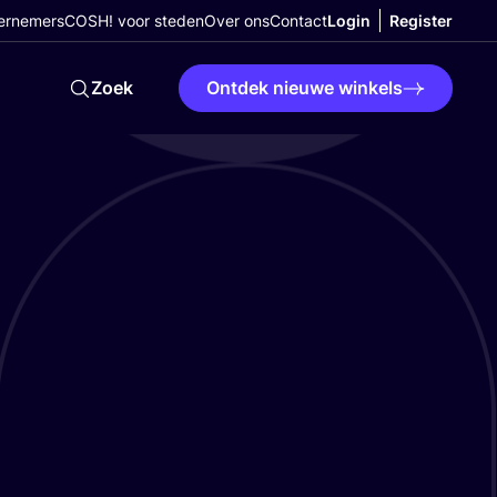
ernemers
COSH! voor steden
Over ons
Contact
Login
Register
Zoek
Ontdek nieuwe winkels