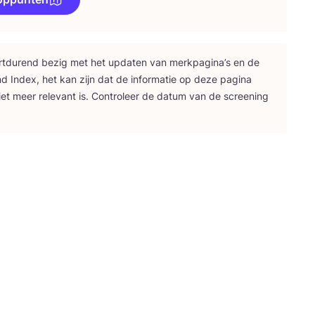
rt­du­rend bezig met het upda­ten van merk­pa­gi­na’s en de
nd Index, het kan zijn dat de infor­ma­tie op deze pagi­na
iet meer rele­vant is. Con­tro­leer de datum van de scree­ning