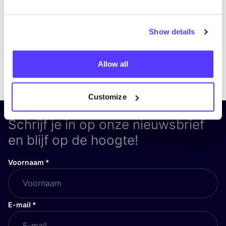
Show details
Allow all
Previous
Next
Customize
Schrijf je in op onze nieuwsbrief
en blijf op de hoogte!
Voornaam
*
E-mail
*