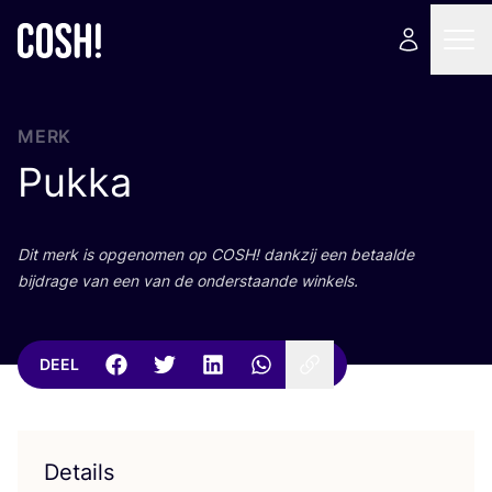
MERK
Pukka
Dit merk is opge­no­men op
COSH
! dank­zij een betaal­de
bij­dra­ge van een van de onder­staan­de winkels.
DEEL
Details