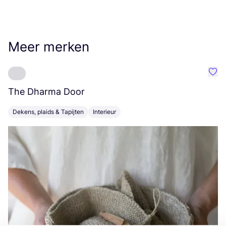
Meer merken
Favo
The Dharma Door
C
Dekens, plaids & Tapijten
Interieur
K