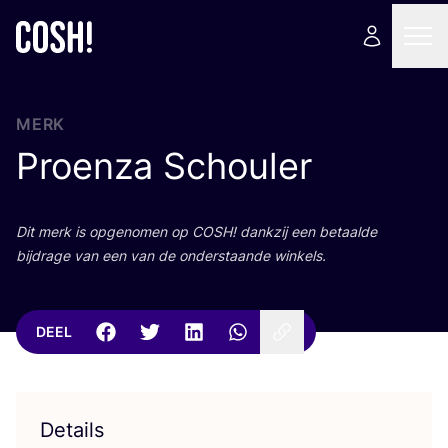
MERK
Proenza Schouler
Dit merk is opge­no­men op
COSH
! dank­zij een betaal­de
bij­dra­ge van een van de onder­staan­de winkels.
DEEL
Details