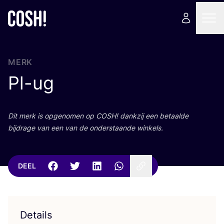
MERK
Pl-ug
Dit merk is opge­no­men op
COSH
! dank­zij een betaal­de
bij­dra­ge van een van de onder­staan­de winkels.
DEEL
Details