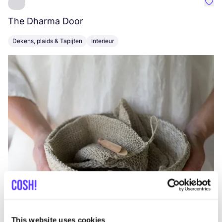
Favo
The Dharma Door
C
Dekens, plaids & Tapijten
Interieur
K
This website uses cookies