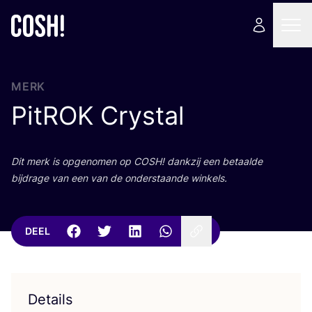
MERK
PitROK Crystal
Dit merk is opge­no­men op
COSH
! dank­zij een betaal­de
bij­dra­ge van een van de onder­staan­de winkels.
DEEL
Details