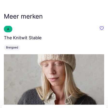
Meer merken
A
Favo
The Knitwit Stable
T
Breigoed