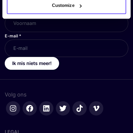
Customize
Voornaam
*
E-mail
*
Ik mis niets meer!
Volg ons
LEGAL