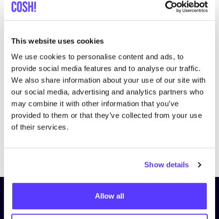
This website uses cookies
We use cookies to personalise content and ads, to
Bezoek website
provide social media features and to analyse our traffic.
We also share information about your use of our site with
our social media, advertising and analytics partners who
may combine it with other information that you’ve
provided to them or that they’ve collected from your use
of their services.
Previous
Next
Show details
Allow all
Schrijf je in op onze nieuwsbrief
en blijf op de hoogte!