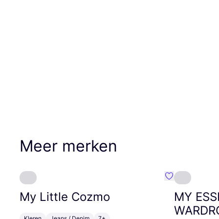
Meer merken
Favoriete {naa
My Little Cozmo
MY
ESS
WARDR
Kleren
Jeans / Denim
7+