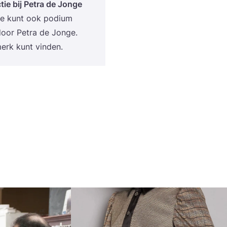
­tie bij Pet­ra de Jon­ge
Je kunt ook podi­um
door Pet­ra de Jon­ge.
 merk kunt vinden.