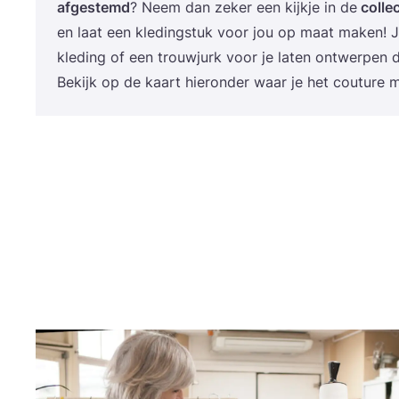
afge­stemd
? Neem dan zeker een kijk­je in de
col­lec
en laat een kle­ding­stuk voor jou op maat maken! 
kle­ding of een trouw­jurk voor je laten ont­wer­pen 
Bekijk op de kaart hier­on­der waar je het cou­tu­re