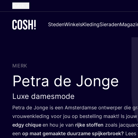
Dutch
English
Steden
Winkels
Kleding
Sieraden
Magazi
French
Spanish
German
Croatian
MERK
Petra de Jonge
Luxe damesmode
Pet­ra de Jon­ge is een Amster­dam­se ont­wer­per die gr
vrou­wen­kle­ding voor jou op bestel­ling maakt! Is jouw s
edgy chi­que
en hou je van
rij­ke stof­fen
zoals jac­quar
een
op maat gemaak­te duur­za­me spij­ker­broek?
Lees 