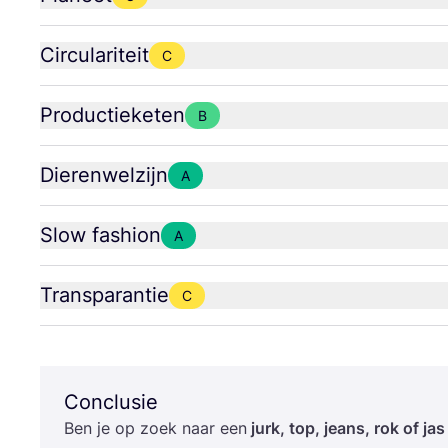
Circulariteit
C
Productieketen
B
Dierenwelzijn
A
Slow fashion
A
Transparantie
C
Conclusie
Ben je op zoek naar een
jurk, top, jeans, rok of jas