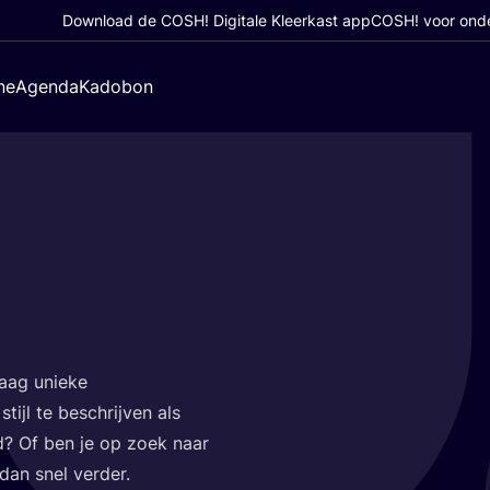
Download de COSH! Digitale Kleerkast app
COSH! voor ond
ne
Agenda
Kadobon
aag unie­ke
tijl te beschrij­ven als
d? Of ben je op zoek naar
dan snel verder.