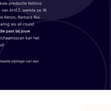
a­le pro­duc­tie feil­loos
it van ArtEZ, werk­te ze
16
s Ken­zo, Bar­ba­ra Bui,
a­ring als all-round
ie past bij jouw
lichaams­scan kan het
nd!
aal­de bij­dra­ge van een