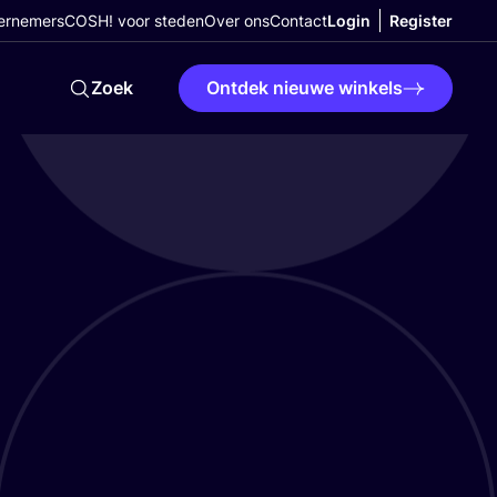
ernemers
COSH! voor steden
Over ons
Contact
Login
Register
Zoek
Ontdek nieuwe winkels