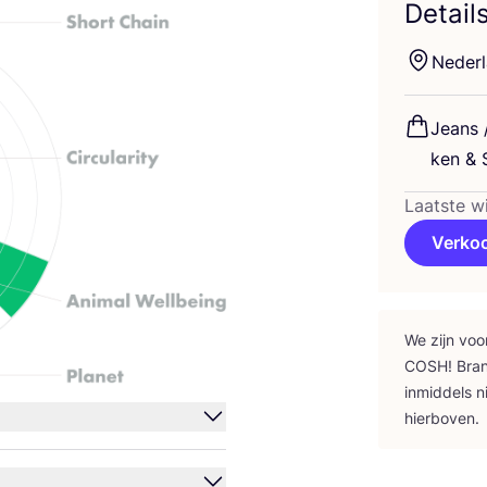
Detail
Neder­
Jeans 
ken
&
S
Laatste w
Verko
We zijn voo
COSH
! Bra
inmid­dels n
hierboven.