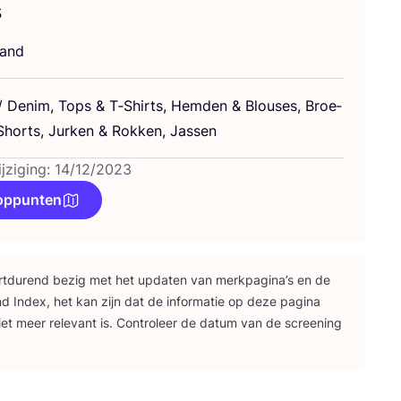
s
land
/ Denim, Tops
&
T‑Shirts, Hem­den
&
Blou­ses, Broe­
horts, Jur­ken
&
Rok­ken, Jassen
ijziging: 14/12/2023
oppunten
rt­du­rend bezig met het upda­ten van merk­pa­gi­na’s en de
nd Index, het kan zijn dat de infor­ma­tie op deze pagi­na
iet meer rele­vant is. Con­tro­leer de datum van de scree­ning