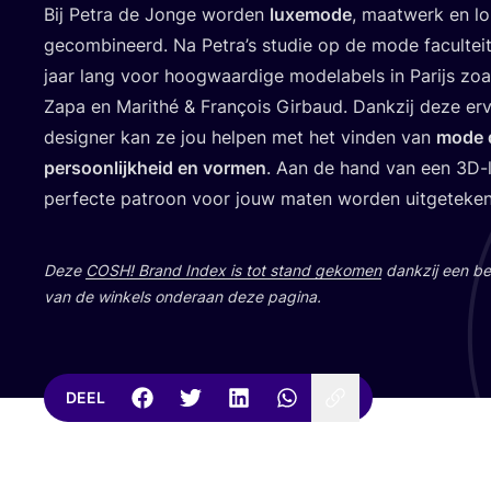
Bij Pet­ra de Jon­ge wor­den
luxe­mo­de
, maat­werk en lok
gecom­bi­neerd. Na Petra’s stu­die op de mode facul­te
jaar lang voor hoog­waar­di­ge mode­la­bels in Parijs zoal
Zapa en Marithé
&
Fran­çois Gir­baud. Dank­zij deze erv
desig­ner kan ze jou hel­pen met het vin­den van
mode d
per­soon­lijk­heid en vor­men
. Aan de hand van een
3
D-
per­fec­te patroon voor jouw maten wor­den uitgeteke
Deze
COSH
! Brand Index is tot stand geko­men
dank­zij een bet
van de win­kels onder­aan deze pagina.
DEEL