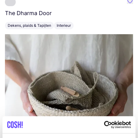
Favo
The Dharma Door
C
Dekens, plaids & Tapijten
Interieur
K