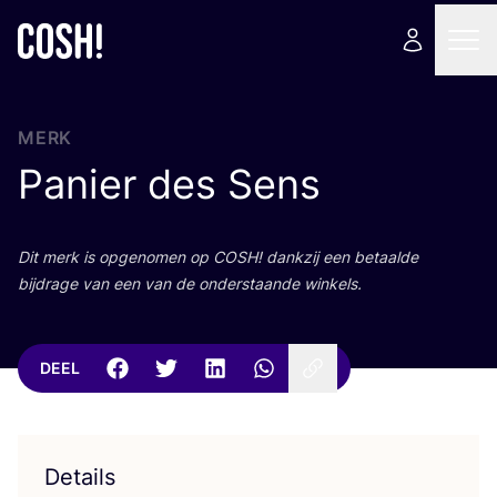
MERK
Panier des Sens
Dit merk is opge­no­men op
COSH
! dank­zij een betaal­de
bij­dra­ge van een van de onder­staan­de winkels.
DEEL
Details