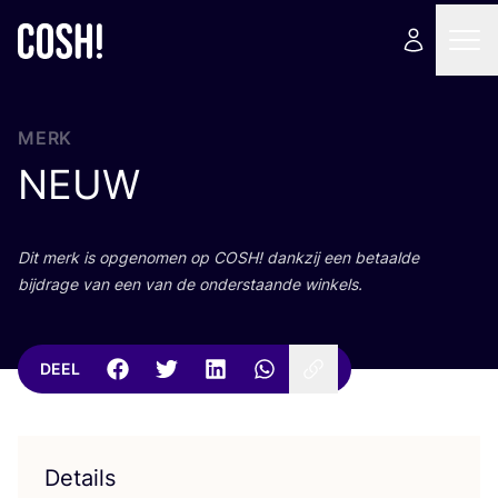
MERK
NEUW
Dit merk is opge­no­men op
COSH
! dank­zij een betaal­de
bij­dra­ge van een van de onder­staan­de winkels.
DEEL
Details