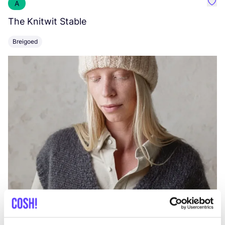
A
Favo
The Knitwit Stable
T
Breigoed