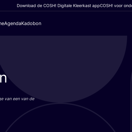
Download de COSH! Digitale Kleerkast app
COSH! voor ond
ne
Agenda
Kadobon
on
a­ge van een van de