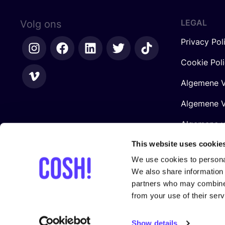
LEGAL
Volg ons
Privacy Pol
Cookie Pol
Algemene V
Algemene V
Algemene 
Retailers
This website uses cookie
We use cookies to personal
We also share information 
partners who may combine i
from your use of their serv
Gesteund door
Show details