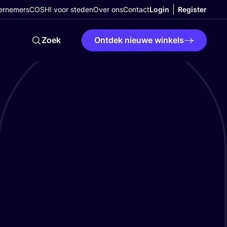
ernemers
COSH! voor steden
Over ons
Contact
Login
Register
Zoek
Ontdek nieuwe winkels