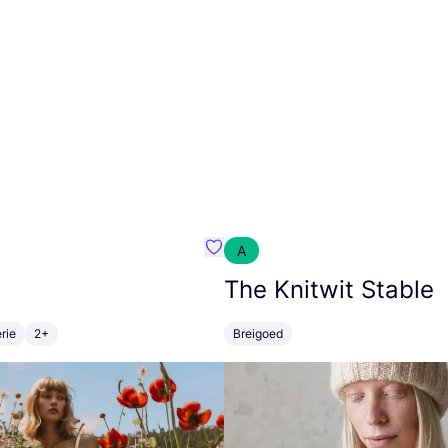
A
m}
Favoriete {naam}
The Knitwit Stable
rie
2+
Breigoed