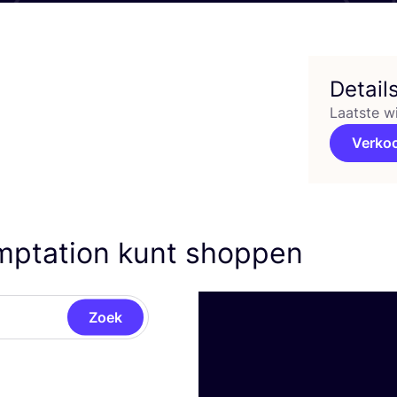
Detail
Laatste w
Verko
mptation kunt shoppen
Zoek