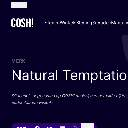
Dutch
English
Steden
Winkels
Kleding
Sieraden
Magazi
French
Spanish
German
Croatian
MERK
Natural Temptati
Dit merk is opge­no­men op
COSH
! dank­zij een betaal­de bij­dr
onder­staan­de winkels.