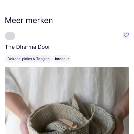
Meer merken
Favo
The Dharma Door
C
Dekens, plaids & Tapijten
Interieur
K