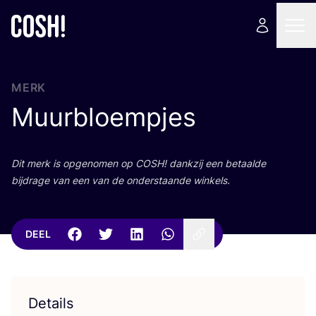
MERK
Muurbloempjes
Dit merk is opge­no­men op
COSH
! dank­zij een betaal­de
bij­dra­ge van een van de onder­staan­de winkels.
DEEL
Details