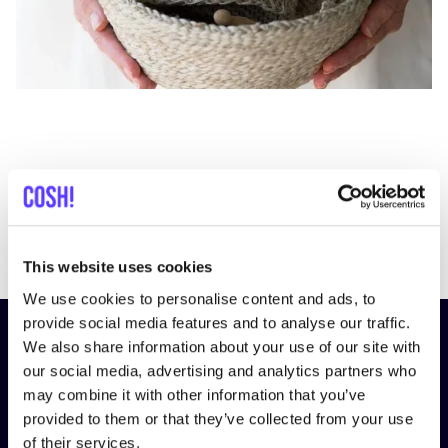
Previous
Next
This website uses cookies
We use cookies to personalise content and ads, to
provide social media features and to analyse our traffic.
Schrijf je in op onze nieuwsbrief
We also share information about your use of our site with
our social media, advertising and analytics partners who
en blijf op de hoogte!
may combine it with other information that you’ve
provided to them or that they’ve collected from your use
Voornaam
*
of their services.