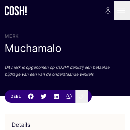
MERK
Muchamalo
Dit merk is opge­no­men op
COSH
! dank­zij een betaal­de
bij­dra­ge van een van de onder­staan­de winkels.
DEEL
Details