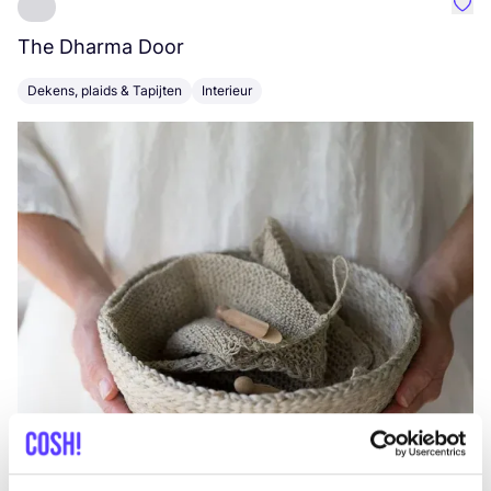
Favo
The Dharma Door
C
Dekens, plaids & Tapijten
Interieur
K