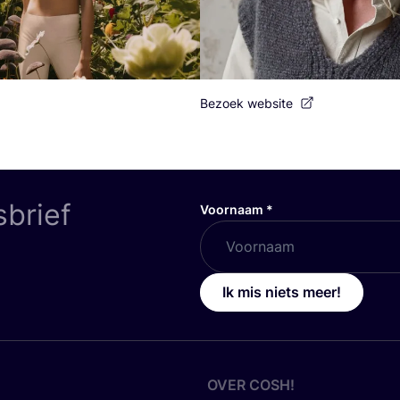
Bezoek website
sbrief
Voornaam
*
Ik mis niets meer!
OVER
COSH
!