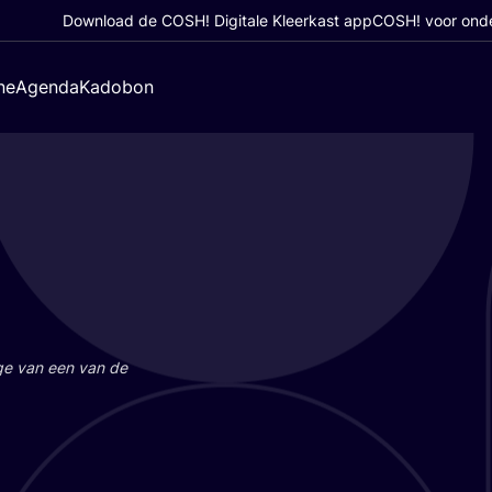
Download de COSH! Digitale Kleerkast app
COSH! voor ond
ne
Agenda
Kadobon
a­ge van een van de