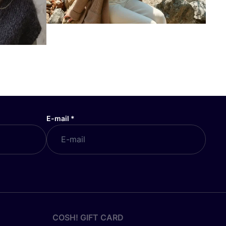
E-mail
*
COSH! GIFT CARD