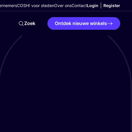
ernemers
COSH! voor steden
Over ons
Contact
Login
Register
Zoek
Ontdek nieuwe winkels