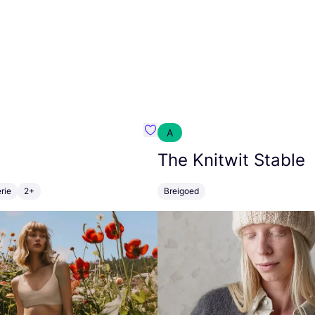
A
m}
Favoriete {naam}
The Knitwit Stable
rie
2+
Breigoed