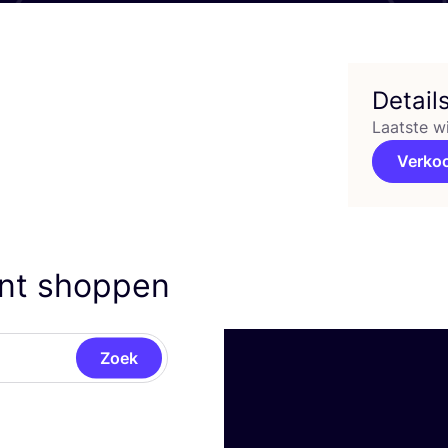
Detail
Laatste w
Verko
nt shoppen
Zoek