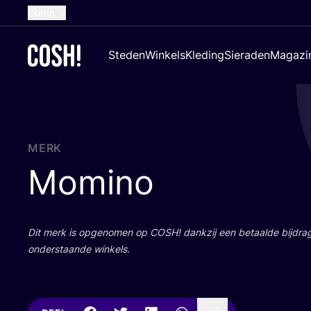
Dutch
English
Steden
Winkels
Kleding
Sieraden
Magazi
French
Spanish
German
Croatian
MERK
Momino
Dit merk is opge­no­men op
COSH
! dank­zij een betaal­de bij­dr
onder­staan­de winkels.