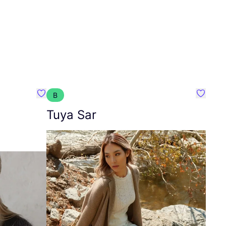
B
Favoriete {naam}
Favorie
Tuya Sar