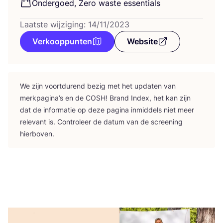
Onder­goed, Zero was­te essentials
Laatste wijziging: 14/11/2023
Verkooppunten
Website
We zijn voort­du­rend bezig met het upda­ten van
merk­pa­gi­na’s en de
COSH
! Brand Index, het kan zijn
dat de infor­ma­tie op deze pagi­na inmid­dels niet meer
rele­vant is. Con­tro­leer de datum van de scree­ning
hierboven.