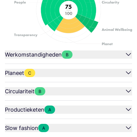
Werkomstandigheden
B
Planeet
C
Circulariteit
B
Productieketen
A
Slow fashion
A