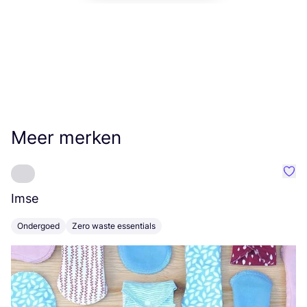
Meer merken
Favo
Imse
D
Ondergoed
Zero waste essentials
K