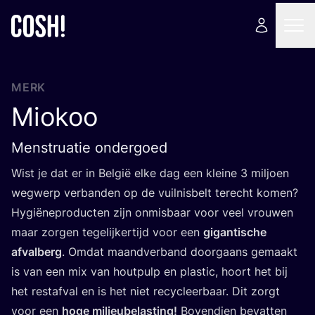
MERK
Miokoo
Menstruatie ondergoed
Wist je dat er in Bel­gië elke dag een klei­ne
3
mil­joen
weg­werp ver­ban­den op de vuil­nis­belt terecht komen?
Hygi­ë­ne­pro­duc­ten zijn onmis­baar voor veel vrou­wen
maar zor­gen tege­lij­ker­tijd voor een
gigan­ti­sche
afval­berg
. Omdat maand­ver­band door­gaans gemaakt
is van een mix van hout­pulp en plas­tic, hoort het bij
het res­taf­val en is het niet recy­cleer­baar. Dit zorgt
voor een
hoge mili­eu­be­las­ting!
Boven­dien bevat­ten