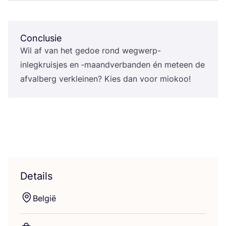
Conclusie
Wil af van het gedoe rond weg­werp-
inleg­kruis­jes en ‑maand­ver­ban­den én met­een de
afval­berg ver­klei­nen? Kies dan voor miokoo!
Details
Bel­gië