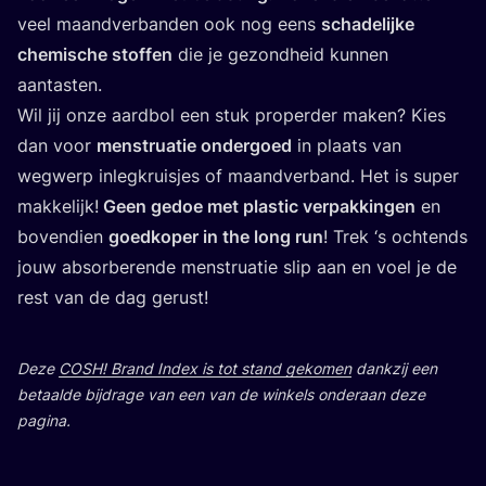
veel maand­ver­ban­den ook nog eens
scha­de­lij­ke
che­mi­sche stof­fen
die je gezond­heid kun­nen
aantasten.
Wil jij onze aard­bol een stuk pro­per­der maken? Kies
dan voor
men­stru­a­tie onder­goed
in plaats van
weg­werp inleg­kruis­jes of maand­ver­band. Het is super
mak­ke­lijk!
Geen gedoe met plas­tic ver­pak­kin­gen
en
boven­dien
goed­ko­per in the long run
! Trek
‘
s och­tends
jouw absor­be­ren­de men­stru­a­tie slip aan en voel je de
rest van de dag gerust!
Deze
COSH
! Brand Index is tot stand geko­men
dank­zij een
betaal­de bij­dra­ge van een van de win­kels onder­aan deze
pagina.