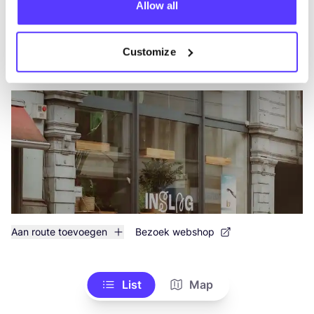
Allow all
Inslag
like
Customize
Brabantdam 63, Gent
Kleding
Schoenen
+2
Aan route toevoegen
Bezoek webshop
List
Map