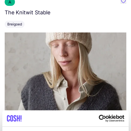
A
Favo
The Knitwit Stable
T
Breigoed