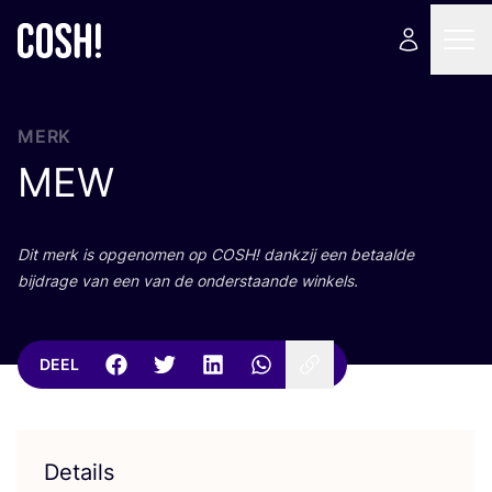
MERK
MEW
Dit merk is opge­no­men op
COSH
! dank­zij een betaal­de
bij­dra­ge van een van de onder­staan­de winkels.
DEEL
Details