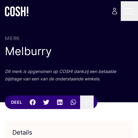
MERK
Melburry
Dit merk is opge­no­men op
COSH
! dank­zij een betaal­de
bij­dra­ge van een van de onder­staan­de winkels.
DEEL
Details