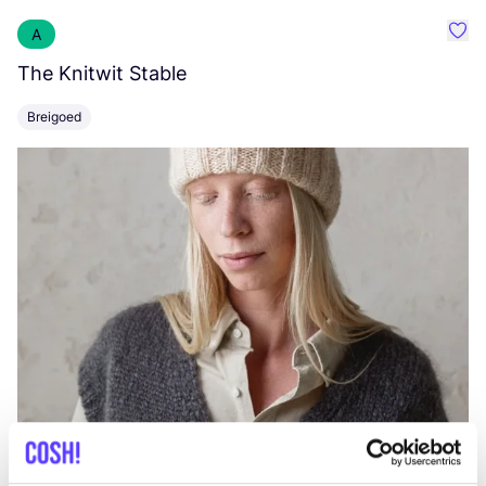
A
Favo
The Knitwit Stable
T
Breigoed