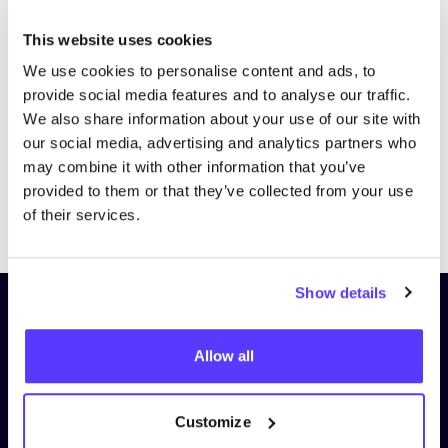
Bezoek website
This website uses cookies
We use cookies to personalise content and ads, to
provide social media features and to analyse our traffic.
We also share information about your use of our site with
our social media, advertising and analytics partners who
may combine it with other information that you’ve
provided to them or that they’ve collected from your use
Previous
Next
of their services.
Show details
Schrijf je in op onze nieuwsbrief
en blijf op de hoogte!
Allow all
Voornaam
*
Customize