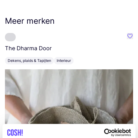
Meer merken
Favo
The Dharma Door
C
Dekens, plaids & Tapijten
Interieur
K