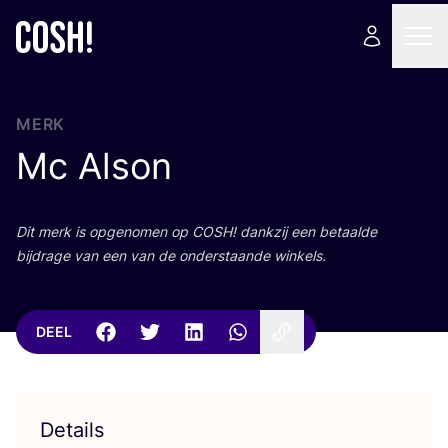
MERK
Mc Alson
Dit merk is opge­no­men op
COSH
! dank­zij een betaal­de
bij­dra­ge van een van de onder­staan­de winkels.
DEEL
Details