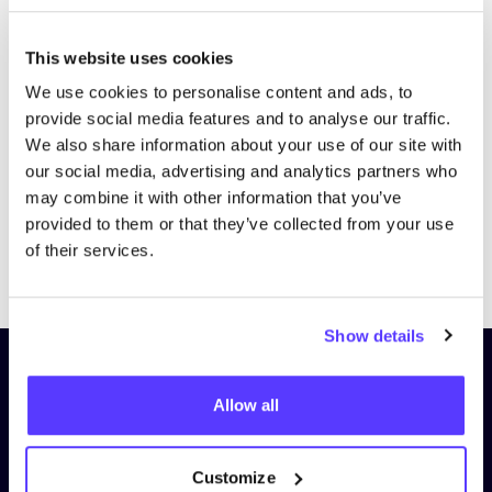
This website uses cookies
We use cookies to personalise content and ads, to
provide social media features and to analyse our traffic.
We also share information about your use of our site with
our social media, advertising and analytics partners who
may combine it with other information that you’ve
provided to them or that they’ve collected from your use
of their services.
Previous
Next
Show details
Schrijf je in op onze nieuwsbrief
Allow all
en blijf op de hoogte!
Voornaam
*
Customize