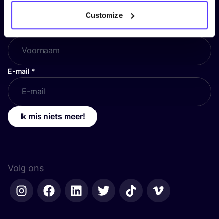
en blijf op de hoogte!
Customize
Voornaam
*
E-mail
*
Ik mis niets meer!
Volg ons