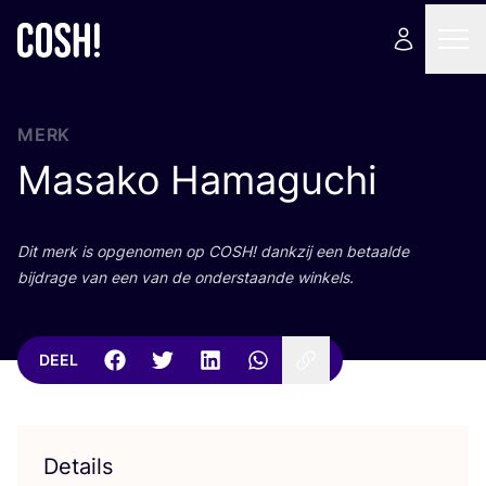
MERK
Masako Hamaguchi
Dit merk is opge­no­men op
COSH
! dank­zij een betaal­de
bij­dra­ge van een van de onder­staan­de winkels.
DEEL
Details