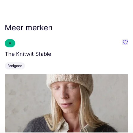
Meer merken
A
Favo
The Knitwit Stable
T
Breigoed