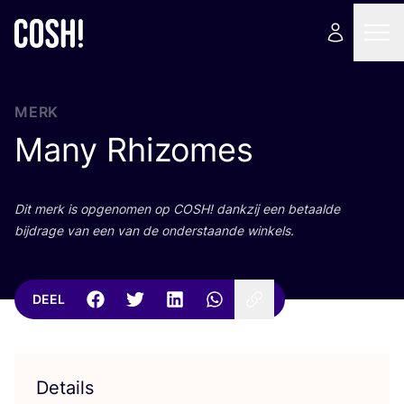
MERK
Many Rhizomes
Dit merk is opge­no­men op
COSH
! dank­zij een betaal­de
bij­dra­ge van een van de onder­staan­de winkels.
DEEL
Details