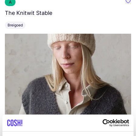
A
Favo
The Knitwit Stable
T
Breigoed