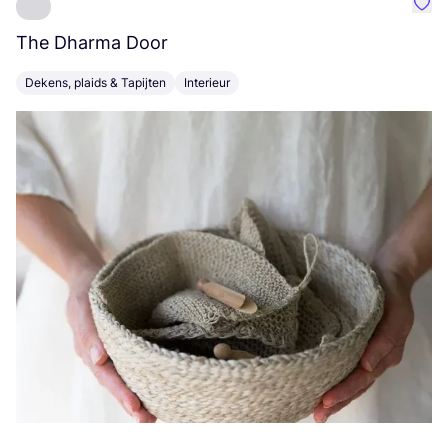
Favo
The Dharma Door
C
Dekens, plaids & Tapijten
Interieur
K