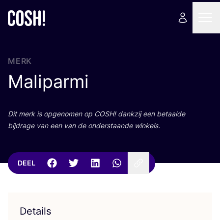
MERK
Maliparmi
Dit merk is opge­no­men op
COSH
! dank­zij een betaal­de
bij­dra­ge van een van de onder­staan­de winkels.
DEEL
Details