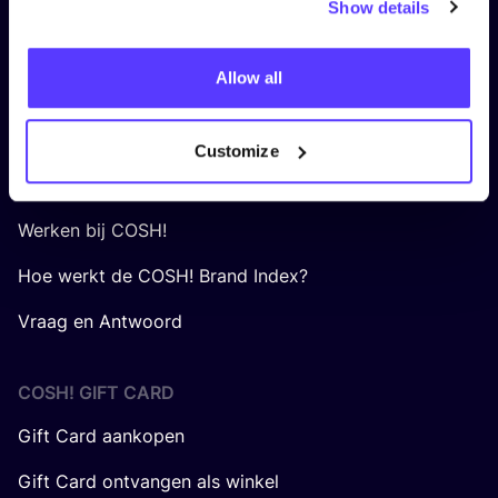
Show details
Algemene voorwaarden COSH! voor Retailers
Allow all
OVER
COSH
!
Jouw organisatie op COSH!
Customize
Over ons
Werken bij COSH!
Hoe werkt de COSH! Brand Index?
Vraag en Antwoord
COSH! GIFT CARD
Gift Card aankopen
Gift Card ontvangen als winkel