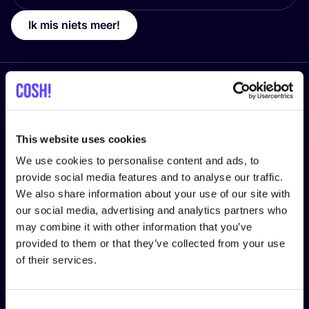
Ik mis niets meer!
Volg ons
This website uses cookies
We use cookies to personalise content and ads, to
provide social media features and to analyse our traffic.
LEGAL
We also share information about your use of our site with
Privacy Policy
our social media, advertising and analytics partners who
may combine it with other information that you’ve
Cookie Policy
provided to them or that they’ve collected from your use
of their services.
Algemene Voorwaarden Gebruikers
Algemene Voorwaarden Consultancy