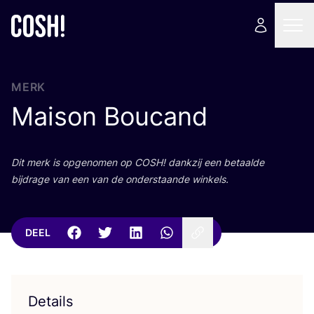
MERK
Maison Boucand
Dit merk is opge­no­men op
COSH
! dank­zij een betaal­de
bij­dra­ge van een van de onder­staan­de winkels.
DEEL
Details