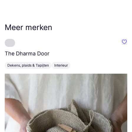
Meer merken
Favo
The Dharma Door
C
Dekens, plaids & Tapijten
Interieur
K