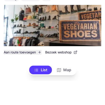
Aan route toevoegen
Bezoek webshop
List
Map