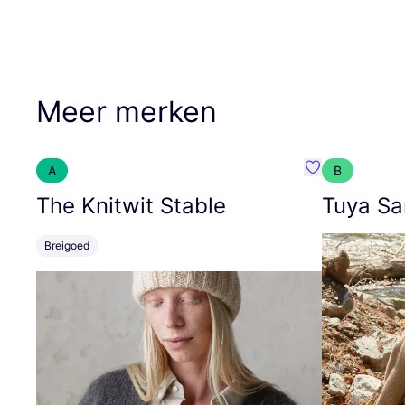
Meer merken
A
B
Favoriete {naa
The Knitwit Stable
Tuya Sa
Breigoed