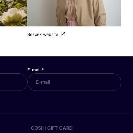
Bezoek website
E-mail
*
COSH! GIFT CARD