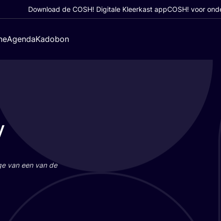
Download de COSH! Digitale Kleerkast app
COSH! voor ond
ne
Agenda
Kadobon
y
a­ge van een van de