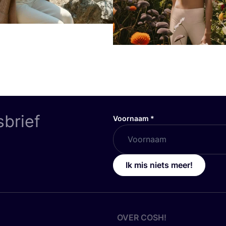
sbrief
Voornaam
*
Ik mis niets meer!
OVER
COSH
!