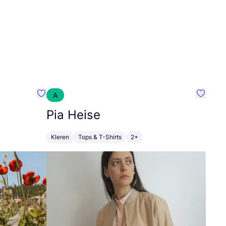
A
Favoriete {naam}
Favorie
Pia Heise
Kleren
Tops & T-Shirts
2+