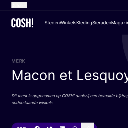
Dutch
English
Steden
Winkels
Kleding
Sieraden
Magazi
French
Spanish
German
Croatian
MERK
Macon et Lesquo
Dit merk is opge­no­men op
COSH
! dank­zij een betaal­de bij­dr
onder­staan­de winkels.