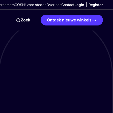
ernemers
COSH! voor steden
Over ons
Contact
Login
Register
Zoek
Ontdek nieuwe winkels