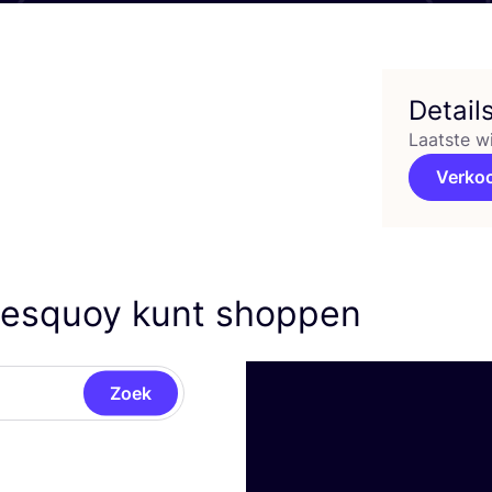
Detail
Laatste w
Verko
Lesquoy kunt shoppen
Zoek