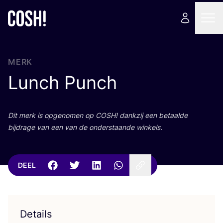
MERK
Lunch Punch
Dit merk is opge­no­men op
COSH
! dank­zij een betaal­de
bij­dra­ge van een van de onder­staan­de winkels.
DEEL
Details