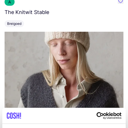
A
Favo
The Knitwit Stable
T
Breigoed