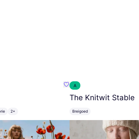
A
m}
Favoriete {naam}
The Knitwit Stable
rie
2+
Breigoed