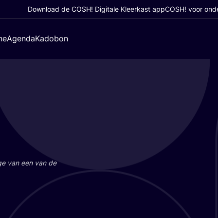
Download de COSH! Digitale Kleerkast app
COSH! voor ond
ne
Agenda
Kadobon
a­ge van een van de