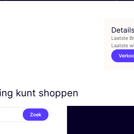
Detail
Laatste B
Laatste w
Verko
ving kunt shoppen
Zoek