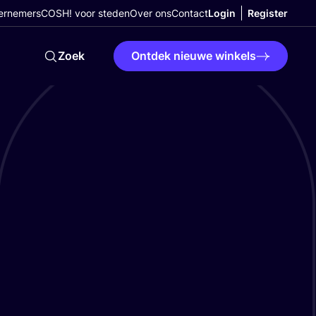
ernemers
COSH! voor steden
Over ons
Contact
Login
Register
Zoek
Ontdek nieuwe winkels