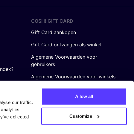
COSH! GIFT CARD
Gift Card aankopen
Gift Card ontvangen als winkel
Algemene Voorwaarden voor
gebruikers
Index?
Algemene Voorwaarden voor winkels
Allow all
yse our traffic.
 analytics
Customize
y’ve collected