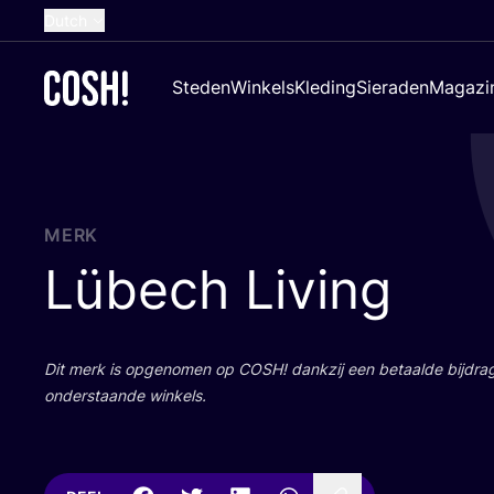
Dutch
English
Steden
Winkels
Kleding
Sieraden
Magazi
French
Spanish
German
Croatian
MERK
Lübech Living
Dit merk is opge­no­men op
COSH
! dank­zij een betaal­de bij­dr
onder­staan­de winkels.