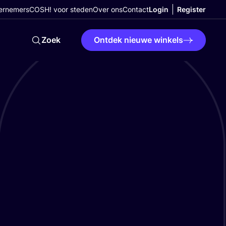
ernemers
COSH! voor steden
Over ons
Contact
Login
Register
Zoek
Ontdek nieuwe winkels