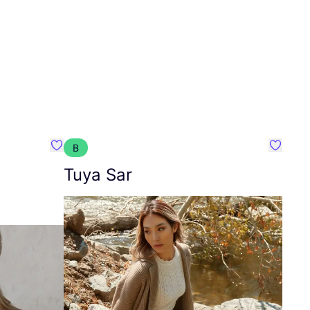
B
Favoriete {naam}
Favorie
Tuya Sar