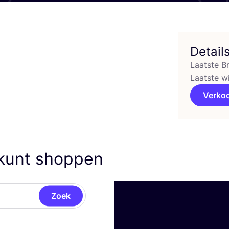
Detail
Laatste B
Laatste w
Verko
 kunt shoppen
Zoek