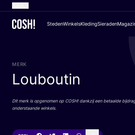
Dutch
English
Steden
Winkels
Kleding
Sieraden
Magazi
French
Spanish
German
Croatian
MERK
Louboutin
Dit merk is opge­no­men op
COSH
! dank­zij een betaal­de bij­dr
onder­staan­de winkels.