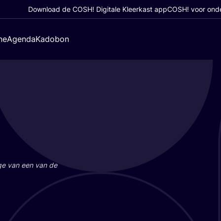
Download de COSH! Digitale Kleerkast app
COSH! voor ond
ne
Agenda
Kadobon
a­ge van een van de