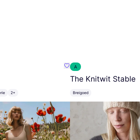
A
m}
Favoriete {naam}
The Knitwit Stable
rie
2+
Breigoed