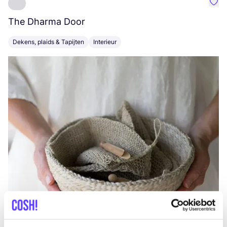
Favo
The Dharma Door
C
Dekens, plaids & Tapijten
Interieur
K