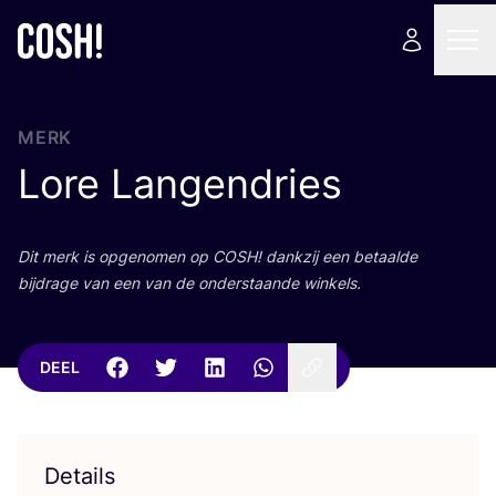
MERK
Lore Langendries
Dit merk is opge­no­men op
COSH
! dank­zij een betaal­de
bij­dra­ge van een van de onder­staan­de winkels.
DEEL
Details